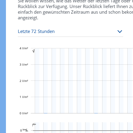
Sie wollen wissen, wie das Wetter der letzten Tage ode
Rückblick zur Verfügung. Unser Rückblick liefert Ihnen
einfach den gewünschten Zeitraum aus und schon bekomm
angezeigt.
4 l/m²

3 l/m²
L
2 l/m²
1 l/m²
0 l/m²
L

L
0 