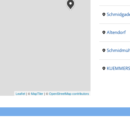
Schmidgad
Altendorf
Schmidmüh
KUEMMERS
Leaflet
|
©
MapTiler
| ©
OpenStreetMap contributors