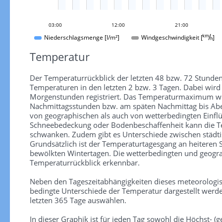
06.08.
06.08.
06.08.
06.08.
06.08.
06.08.
06.08.
06.08.
06.08.
06.08.
06.08.
06.08.
06.08.
06.08.
06.08.
06.08.
06.08.
06.08.
06.08.
06.08.
06.08.
06.08.
06.08.
06.08.
06.08.
06.08.
06.08.
06.08.
06.08.
06.08.
06.08.
06.08.
06.08.
06.08.
06.08.
06.08.
06.08.
06.08.
06.08.
06.08.
06.08.
06.08.
06.08.
06.08.
06.08.
06.08.
06.08.
06.08.
06.08.
06.08.
06.08.
06.08.
06.08.
06.08.
06.08.
06.08.
06.08.
06.08.
06.08.
06.08.
06.08.
06.08.
06.08.
06.08.
06.08.
06.08.
06.08.
06.08.
06.08.
06.08.
06.08.
06.08.
06.08.
06.08.
06.08.
06.08.
06.08.
06.08.
06.08.
06.08.
06.08.
06.08.
06.08.
06.08.
06.08.
06.08.
06.08.
06.08.
06.08.
06.08.
06.08.
06.08.
06.08.
06.08.
06.08.
06.08.
06.08.
06.08.
06.08.
06.08.
06.08.
06.08.
06.08.
06.08.
06.08.
06.08.
06.08.
06.08.
06.08.
06.08.
06.08.
06.08.
06.08.
06.08.
06.08.
06.08.
06.08.
06.08.
06.08.
06.08.
06.08.
06.08.
06.08.
06.08.
06.08.
06.08.
06.08.
06.08.
06.08.
06.08.
06.08.
06.08.
06.08.
06.08.
06.08.
06.08.
06.08.
06.08.
06.08.
06.08.
06.08.
06.08.
06.08.
06.08.
06.08.
06.08.
06.08.
06.08.
06.08.
06.08.
06.08.
06.08.
06.08.
06.08.
06.08.
06.08.
06.08.
06.08.
06.08.
06.08.
06.08.
06.08.
06.08.
06.08.
06.08.
06.08.
06.08.
06.08.
06.08.
06.08.
06.08.
06.08.
06.08.
06.08.
06.08.
06.08.
06.08.
06.08.
06.08.
06.08.
06.08.
06.08.
06.08.
06.08.
06.08.
06.08.
06.08.
06.08.
06.08.
06.08.
06.08.
06.08.
06.08.
06.08.
06.08.
06.08.
06.08.
06.08.
06.08.
06.08.
06.08.
06.08.
06.08.
06.08.
06.08.
06.08.
06.08.
06.08.
06.08.
06.08.
06.08.
06.08.
06.08.
06.08.
06.08.
06.08.
06.08.
06.08.
06.08.
06.08.
06.08.
06.08.
06.08.
06.08.
06.08.
06.08.
06.08.
06.08.
06.08.
06.08.
06.08.
06.08.
06.08.
06.08.
06.08.
06.08.
06.08.
06.08.
06.08.
06.08.
06.08.
06.08.
06.08.
06.08.
06.08.
06.08.
06.08.
06.08.
06.08.
06.08.
06.08.
06.08.
06.08.
06.08.
06.08.
06.08.
06.08.
06.08.
06.08.
06.08.
06.08.
06.08.
06.08.
06.08.
06.08.
06.08.
06.08.
06.08.
06.08.
06.08.
06.08.
06.08.
06.08.
06.08.
06.08.
06.08.
06.08.
06.08.
06.08.
06.08.
06.08.
06.08.
06.08.
06.08.
06.08.
06.08.
06.08.
06.08.
06.08.
06.08.
06.08.
06.08.
06.08.
06.08.
06.08.
06.08.
06.08.
06.08.
06.08.
06.08.
06.08.
06.08.
06.08.
06.08.
06.08.
06.08.
06.08.
06.08.
06.08.
06.08.
06.08.
06.08.
06.08.
06.08.
06.08.
06.08.
06.08.
06.08.
06.08.
06.08.
06.08.
06.08.
06.08.
06.08.
06.08.
06.08.
06.08.
06.08.
06.08.
06.08.
06.08.
06.08.
06.08.
06.08.
06.08.
06.08.
06.08.
06.08.
06.08.
06.08.
06.08.
06.08.
06.08.
06.08.
06.08.
06.08.
06.08.
06.08.
06.08.
06.08.
06.08.
06.08.
06.08.
06.08.
06.08.
06.08.
06.08.
06.08.
06.08.
06.08.
06.08.
06.08.
06.08.
06.08.
06.08.
06.08.
06.08.
06.08.
06.08.
06.08.
06.08.
06.08.
06.08.
06.08.
06.08.
06.08.
06.08.
06.08.
06.08.
06.08.
06.08.
06.08.
06.08.
06.08.
06.08.
06.08.
06.08.
06.08.
06.08.
06.08.
06.08.
06.08.
06.08.
06.08.
06.08.
06.08.
06.08.
06.08.
06.08.
06.08.
06.08.
06.08.
06.08.
06.08.
06.08.
06.08.
06.08.
06.08.
06.08.
06.08.
06.08.
06.08.
06.08.
06.08.
06.08.
06.08.
06.08.
06.08.
06.08.
06.08.
06.08.
06.08.
06.08.
06.08.
06.08.
06.08.
06.08.
06.08.
06.08.
06.08.
06.08.
06.08.
06.08.
06.08.
06.08.
06.08.
06.08.
06.08.
06.08.
06.08.
06.08.
06.08.
06.08.
06.08.
06.08.
06.08.
06.08.
06.08.
06.08.
06.08.
06.08.
06.08.
06.08.
06.08.
06.08.
06.08.
06.08.
06.08.
06.08.
06.08.
06.08.
06.08.
06.08.
06.08.
06.08.
06.08.
06.08.
06.08.
06.08.
06.08.
06.08.
06.08.
06.08.
06.08.
06.08.
06.08.
06.08.
06.08.
06.08.
06.08.
06.08.
06.08.
06.08.
06.08.
06.08.
06.08.
06.08.
06.08.
06.08.
06.08.
06.08.
06.08.
06.08.
06.08.
06.08.
06.08.
06.08.
06.08.
06.08.
06.08.
06.08.
06.08.
06.08.
06.08.
06.08.
06.08.
06.08.
06.08.
06.08.
06.08.
06.08.
06.08.
06.08.
06.08.
06.08.
06.08.
06.08.
03:00
12:00
21:00
Windgeschwindigkeit []
Niederschlagsmenge [l/m²]
Temperatur
Der Temperaturrückblick der letzten 48 bzw. 72 Stunden
Temperaturen in den letzten 2 bzw. 3 Tagen. Dabei wir
Morgenstunden registriert. Das Temperaturmaximum wird
Nachmittagsstunden bzw. am späten Nachmittag bis Aben
von geographischen als auch von wetterbedingten Einfl
Schneebedeckung oder Bodenbeschaffenheit kann die Te
schwanken. Zudem gibt es Unterschiede zwischen städti
Grundsätzlich ist der Temperaturtagesgang an heiteren
bewölkten Wintertagen. Die wetterbedingten und geograp
Temperaturrückblick erkennbar.
Neben den Tageszeitabhängigkeiten dieses meteorologi
bedingte Unterschiede der Temperatur dargestellt werde
letzten 365 Tage auswählen.
In dieser Graphik ist für jeden Tag sowohl die Höchst- (ge