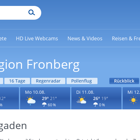
ete
HD Live Webcams
News & Videos
Reisen & Fre
egion Fronberg
16 Tage
Regenradar
Pollenflug
Rückblick
Mo 10.08.
Di 11.08.
Mi 12
12°
29°
21°
26°
19°
 %
60 %
0 %
dgaden