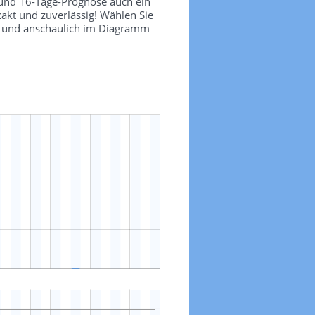
 und 16-Tage-Prognose auch ein
akt und zuverlässig! Wählen Sie
ch und anschaulich im Diagramm