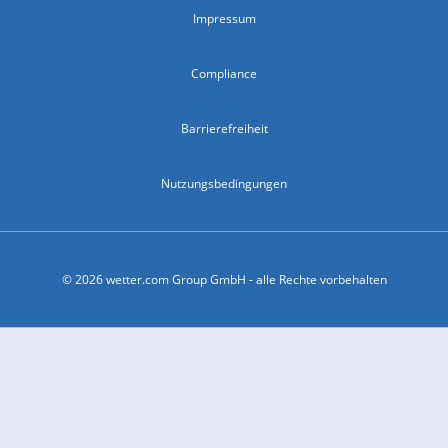
Impressum
Compliance
Barrierefreiheit
Nutzungsbedingungen
© 2026 wetter.com Group GmbH - alle Rechte vorbehalten