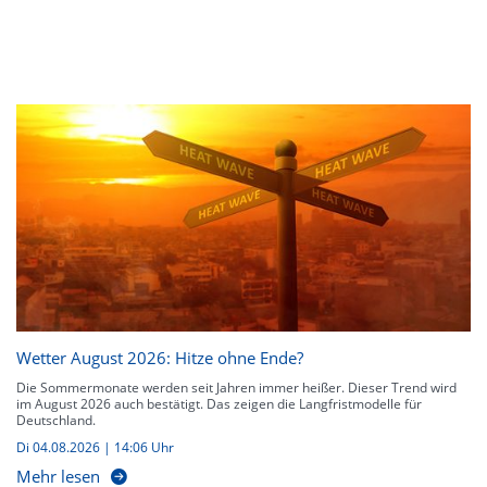
Wetter August 2026: Hitze ohne Ende?
Die Sommermonate werden seit Jahren immer heißer. Dieser Trend wird
im August 2026 auch bestätigt. Das zeigen die Langfristmodelle für
Deutschland.
Di 04.08.2026 | 14:06 Uhr
Mehr lesen