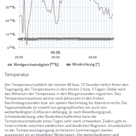
L
L
30 
20 °
20 
10 °
10 








































































0 
0 °
06.08.
06.08.
06.08.
06.08.
06.08.
06.08.
06.08.
06.08.
06.08.
06.08.
06.08.
06.08.
06.08.
06.08.
06.08.
06.08.
06.08.
06.08.
06.08.
06.08.
06.08.
06.08.
06.08.
06.08.
06.08.
06.08.
06.08.
06.08.
06.08.
06.08.
06.08.
06.08.
06.08.
06.08.
06.08.
06.08.
06.08.
06.08.
06.08.
06.08.
06.08.
06.08.
06.08.
06.08.
06.08.
06.08.
06.08.
06.08.
06.08.
06.08.
06.08.
06.08.
06.08.
06.08.
06.08.
06.08.
06.08.
06.08.
06.08.
06.08.
06.08.
06.08.
06.08.
06.08.
06.08.
06.08.
06.08.
06.08.
06.08.
06.08.
06.08.
06.08.
06.08.
06.08.
06.08.
06.08.
06.08.
06.08.
06.08.
06.08.
06.08.
06.08.
06.08.
06.08.
06.08.
06.08.
06.08.
06.08.
06.08.
06.08.
06.08.
06.08.
06.08.
06.08.
06.08.
06.08.
06.08.
06.08.
06.08.
06.08.
06.08.
06.08.
06.08.
06.08.
06.08.
06.08.
06.08.
06.08.
06.08.
06.08.
06.08.
06.08.
06.08.
06.08.
06.08.
06.08.
06.08.
06.08.
06.08.
06.08.
06.08.
06.08.
06.08.
06.08.
06.08.
06.08.
06.08.
06.08.
06.08.
06.08.
06.08.
06.08.
06.08.
06.08.
06.08.
06.08.
06.08.
06.08.
06.08.
06.08.
06.08.
06.08.
06.08.
06.08.
06.08.
06.08.
06.08.
06.08.
06.08.
06.08.
06.08.
06.08.
06.08.
06.08.
06.08.
06.08.
06.08.
06.08.
06.08.
06.08.
06.08.
06.08.
06.08.
06.08.
06.08.
06.08.
06.08.
06.08.
06.08.
06.08.
06.08.
06.08.
06.08.
06.08.
06.08.
06.08.
06.08.
06.08.
06.08.
06.08.
06.08.
06.08.
06.08.
06.08.
06.08.
06.08.
06.08.
06.08.
06.08.
06.08.
06.08.
06.08.
06.08.
06.08.
06.08.
06.08.
06.08.
06.08.
06.08.
06.08.
06.08.
06.08.
06.08.
06.08.
06.08.
06.08.
06.08.
06.08.
06.08.
06.08.
06.08.
06.08.
06.08.
06.08.
06.08.
06.08.
06.08.
06.08.
06.08.
06.08.
06.08.
06.08.
06.08.
06.08.
06.08.
06.08.
06.08.
06.08.
06.08.
06.08.
06.08.
06.08.
06.08.
06.08.
06.08.
06.08.
06.08.
06.08.
06.08.
06.08.
06.08.
06.08.
06.08.
06.08.
06.08.
06.08.
06.08.
06.08.
06.08.
06.08.
17:00
14:00
11:00
01:00
06:00
20:00
00:00
06:00
04:00
Windgeschwindigkeit []
Windrichtung [°]
Temperatur
Der Temperaturrückblick der letzten 48 bzw. 72 Stunden liefert Ihnen den
Tagesgang der Temperaturen in den letzten 2 bzw. 3 Tagen. Dabei wird
das Minimum der Temperatur in den Morgenstunden registriert. Das
Temperaturmaximum wird je nach Jahreszeit in den frühen
Nachmittagsstunden bzw. am späten Nachmittag bis Abend erreicht. Die
Tagesamplitude ist sowohl von geographischen als auch von
wetterbedingten Einflüssen abhängig. Je nach Bewölkungsgrad,
Schneebedeckung oder Bodenbeschaffenheit kann die
Temperaturamplitude eines Tages sehr stark schwanken. Zudem gibt es
Unterschiede zwischen städtischen und ländlichen Regionen. Grundsätzlich
ist der Temperaturtagesgang an heiteren Sommertagen stärker
ausgeprägt als an bewölkten Wintertagen. Die wetterbedingten und