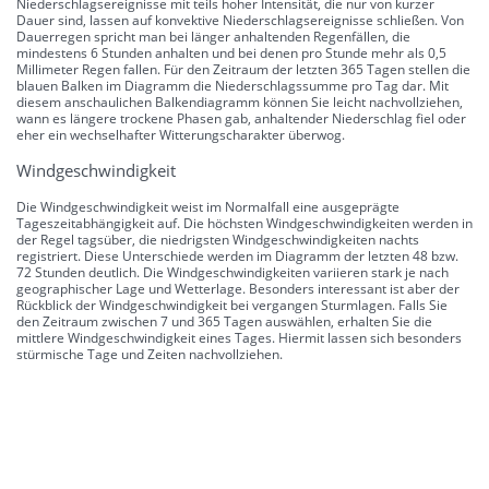
Niederschlagsereignisse mit teils hoher Intensität, die nur von kurzer
Dauer sind, lassen auf konvektive Niederschlagsereignisse schließen. Von
Dauerregen spricht man bei länger anhaltenden Regenfällen, die
mindestens 6 Stunden anhalten und bei denen pro Stunde mehr als 0,5
Millimeter Regen fallen. Für den Zeitraum der letzten 365 Tagen stellen die
blauen Balken im Diagramm die Niederschlagssumme pro Tag dar. Mit
diesem anschaulichen Balkendiagramm können Sie leicht nachvollziehen,
wann es längere trockene Phasen gab, anhaltender Niederschlag fiel oder
eher ein wechselhafter Witterungscharakter überwog.
Windgeschwindigkeit
Die Windgeschwindigkeit weist im Normalfall eine ausgeprägte
Tageszeitabhängigkeit auf. Die höchsten Windgeschwindigkeiten werden in
der Regel tagsüber, die niedrigsten Windgeschwindigkeiten nachts
registriert. Diese Unterschiede werden im Diagramm der letzten 48 bzw.
72 Stunden deutlich. Die Windgeschwindigkeiten variieren stark je nach
geographischer Lage und Wetterlage. Besonders interessant ist aber der
Rückblick der Windgeschwindigkeit bei vergangen Sturmlagen. Falls Sie
den Zeitraum zwischen 7 und 365 Tagen auswählen, erhalten Sie die
mittlere Windgeschwindigkeit eines Tages. Hiermit lassen sich besonders
stürmische Tage und Zeiten nachvollziehen.