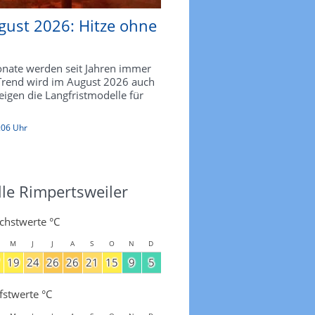
gust 2026: Hitze ohne
ate werden seit Jahren immer
 Trend wird im August 2026 auch
zeigen die Langfristmodelle für
:06 Uhr
lle Rimpertsweiler
chstwerte °C
M
J
J
A
S
O
N
D
19
24
26
26
21
15
9
5
fstwerte °C