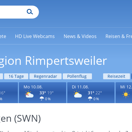
ete
HD Live Webcams
News & Videos
Reisen & Fre
gion Rimpertsweiler
16 Tage
Regenradar
Pollenflug
Reisezeit
Mo 10.08.
Di 11.08.
Mi 12
16°
33°
19°
31°
22°
 %
0 %
0 %
gen (SWN)