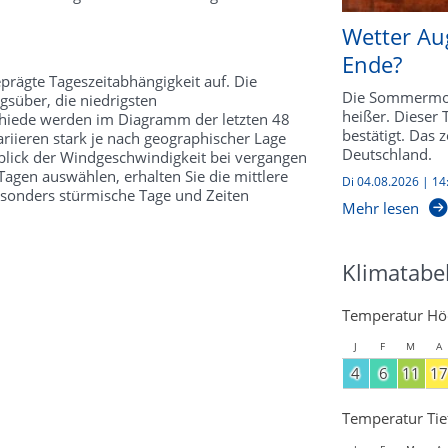
Wetter Au
Ende?
prägte Tageszeitabhängigkeit auf. Die
Die Sommermon
süber, die niedrigsten
heißer. Dieser
schiede werden im Diagramm der letzten 48
bestätigt. Das 
riieren stark je nach geographischer Lage
Deutschland.
kblick der Windgeschwindigkeit bei vergangen
agen auswählen, erhalten Sie die mittlere
Di 04.08.2026 | 14
esonders stürmische Tage und Zeiten
Mehr lesen
Klimatabe
Temperatur Hö
J
F
M
A
4
6
11
17
Temperatur Tie