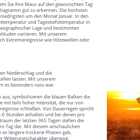
dem Sie Ihre Maus auf den gewünschten Tag
 Diagramm gut zu erkennen. Die höchsten
 niedrigsten um den Monat Januar. In den
ttemperatur und Tagestiefsttemperatur in
 geographischer Lage und bestimmten
ituden variieren. Mit unserem
ch Extremereignisse wie Hitzewellen oder
en Niederschlag und die
ellen lassen. Mit unserem
um es besonders nass war.
 aus, symbolisieren die blauen Balken die
mit teils hoher Intensität, die nur von
reignisse schließen. Von Dauerregen spricht
s 6 Stunden anhalten und bei denen pro
traum der letzten 365 Tagen stellen die
o Tag dar. Mit diesem anschaulichen
 es längere trockene Phasen gab,
ter Witterungscharakter überwog.