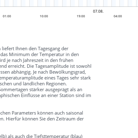
07.08.
01:00
13:00
10:00
19:00
04:00
 liefert Ihnen den Tagesgang der
d das Minimum der Temperatur in den
 je nach Jahreszeit in den frühen
d erreicht. Die Tagesamplitude ist sowohl
üssen abhängig. Je nach Bewölkungsgrad,
mperaturamplitude eines Tages sehr stark
schen und ländlichen Regionen.
 Sommertagen stärker ausgeprägt als an
hischen Einflüsse an einer Station sind im
schen Parameters können auch saisonal
n. Hierfür können Sie den Zeitraum der
lb) als auch die Tiefsttemperatur (blau)