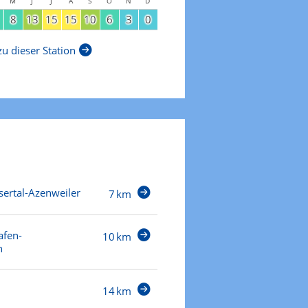
M
J
J
A
S
O
N
D
8
13
15
15
10
6
3
0
u dieser Station
ertal-Azenweiler
7 km
afen-
10 km
h
14 km