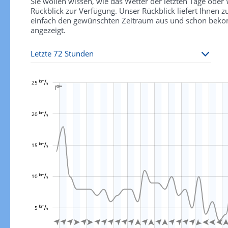
Sie wollen wissen, wie das Wetter der letzten Tage ode
Rückblick zur Verfügung. Unser Rückblick liefert Ihnen
einfach den gewünschten Zeitraum aus und schon bekomm
angezeigt.
















































































































































25 

20 
15 
L
10 
5 
























