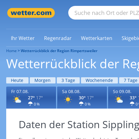
Ihr Wetter
Regenradar
Wetterkarten
Skigebi
Home
Wetterrückblick der Region Rimpertsweiler
Wetterrückblick der Re
Heute
Morgen
3 Tage
Wochenende
7 Tage
Fr 07.08.
Sa 08.08.
So 09.08.
27°
17°
30°
17°
33°
0 %
0 %
0
Daten der Station Sipplin