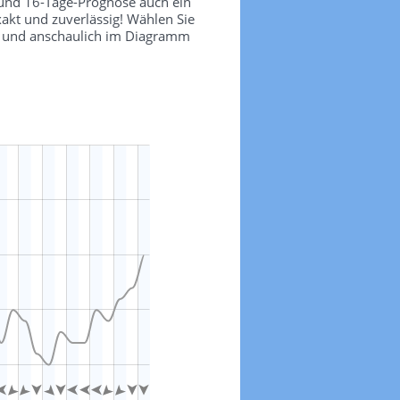
 und 16-Tage-Prognose auch ein
akt und zuverlässig! Wählen Sie
ch und anschaulich im Diagramm
-10 °
-5 °
5 °
15 °
25 °
60 °
50 °
-20 °
40 °
30 °
L
20 °
10 °












