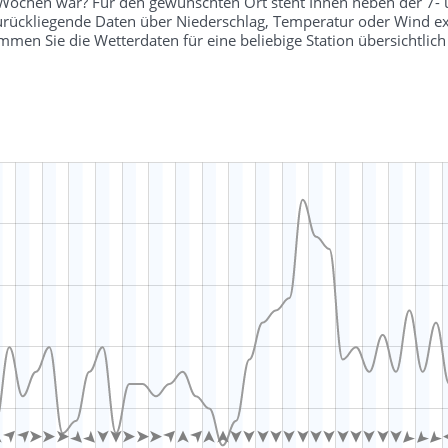
r Wochen war? Für den gewünschten Ort steht Ihnen neben der 7-
 zurückliegende Daten über Niederschlag, Temperatur oder Wind ex
en Sie die Wetterdaten für eine beliebige Station übersichtli

































