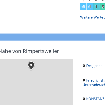
J
F
M
A
-1
-1
1
5
Weitere Werte z
 Nähe von Rimpertsweiler
Deggenhaus
Friedrichsh
Unterraderac
KONSTANZ