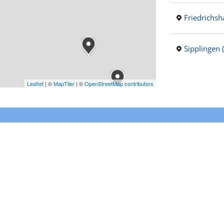
Friedrichsh
Sipplingen 
Leaflet
|
©
MapTiler
| ©
OpenStreetMap contributors