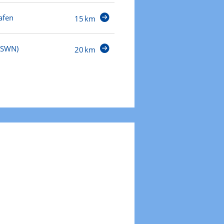
afen
15 km
(SWN)
20 km