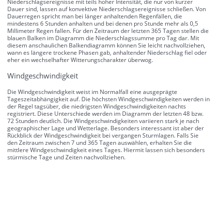
Niederschlagsereignisse mit teils hoher Intensität, die nur von kurzer
Dauer sind, lassen auf konvektive Niederschlagsereignisse schließen. Von
Dauerregen spricht man bei länger anhaltenden Regenfällen, die
mindestens 6 Stunden anhalten und bei denen pro Stunde mehr als 0,5
Millimeter Regen fallen. Für den Zeitraum der letzten 365 Tagen stellen die
blauen Balken im Diagramm die Niederschlagssumme pro Tag dar. Mit
diesem anschaulichen Balkendiagramm können Sie leicht nachvollziehen,
wann es längere trockene Phasen gab, anhaltender Niederschlag fiel oder
eher ein wechselhafter Witterungscharakter überwog.
Windgeschwindigkeit
Die Windgeschwindigkeit weist im Normalfall eine ausgeprägte
Tageszeitabhängigkeit auf. Die höchsten Windgeschwindigkeiten werden in
der Regel tagsüber, die niedrigsten Windgeschwindigkeiten nachts
registriert. Diese Unterschiede werden im Diagramm der letzten 48 bzw.
72 Stunden deutlich. Die Windgeschwindigkeiten variieren stark je nach
geographischer Lage und Wetterlage. Besonders interessant ist aber der
Rückblick der Windgeschwindigkeit bei vergangen Sturmlagen. Falls Sie
den Zeitraum zwischen 7 und 365 Tagen auswählen, erhalten Sie die
mittlere Windgeschwindigkeit eines Tages. Hiermit lassen sich besonders
stürmische Tage und Zeiten nachvollziehen.