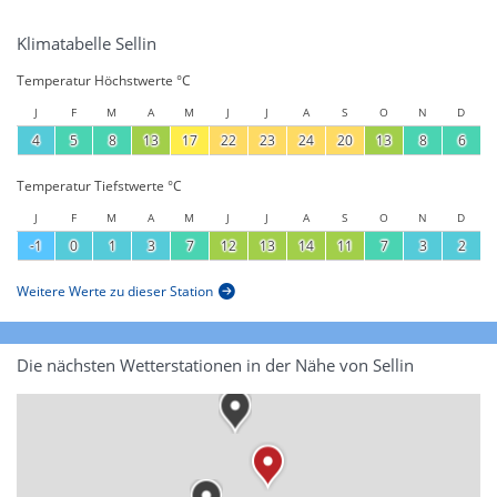
Klimatabelle Sellin
Temperatur Höchstwerte °C
J
F
M
A
M
J
J
A
S
O
N
D
4
5
8
13
17
22
23
24
20
13
8
6
Temperatur Tiefstwerte °C
J
F
M
A
M
J
J
A
S
O
N
D
-1
0
1
3
7
12
13
14
11
7
3
2
Weitere Werte zu dieser Station
Die nächsten Wetterstationen in der Nähe von Sellin