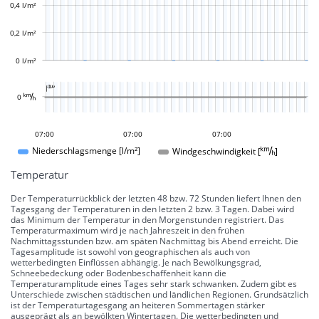
0,4 l/m²
0,2 l/m²
0 l/m²
L

L
0 
04:00
01:00
22:00
08:00
09:00
07:00
07:00
07:00
07:00
Windgeschwindigkeit []
Niederschlagsmenge [l/m²]
Temperatur
Der Temperaturrückblick der letzten 48 bzw. 72 Stunden liefert Ihnen den
Tagesgang der Temperaturen in den letzten 2 bzw. 3 Tagen. Dabei wird
das Minimum der Temperatur in den Morgenstunden registriert. Das
Temperaturmaximum wird je nach Jahreszeit in den frühen
Nachmittagsstunden bzw. am späten Nachmittag bis Abend erreicht. Die
Tagesamplitude ist sowohl von geographischen als auch von
wetterbedingten Einflüssen abhängig. Je nach Bewölkungsgrad,
Schneebedeckung oder Bodenbeschaffenheit kann die
Temperaturamplitude eines Tages sehr stark schwanken. Zudem gibt es
Unterschiede zwischen städtischen und ländlichen Regionen. Grundsätzlich
ist der Temperaturtagesgang an heiteren Sommertagen stärker
ausgeprägt als an bewölkten Wintertagen. Die wetterbedingten und