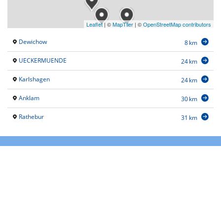
Leaflet
|
©
MapTiler
| ©
OpenStreetMap contributors
Dewichow
8 km
UECKERMUENDE
24 km
Karlshagen
24 km
Anklam
30 km
Rathebur
31 km