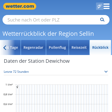
Wetterrückblick der Region Sellin
16 Tage
Regenradar
Pollenflug
Reisezeit
Rückblick
Daten der Station Dewichow
1 l/m²

0,8 l/m²
0,6 l/m²
L