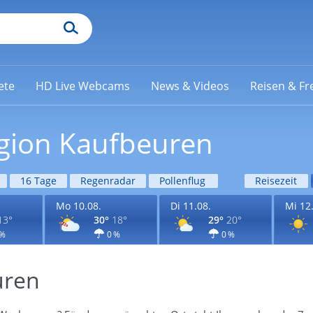
ete
HD Live Webcams
News & Videos
Reisen & Fre
egion Kaufbeuren
16 Tage
Regenradar
Pollenflug
Reisezeit
Mo 10.08.
Di 11.08.
Mi 12
13°
30°
18°
29°
20°
 %
0 %
0 %
uren