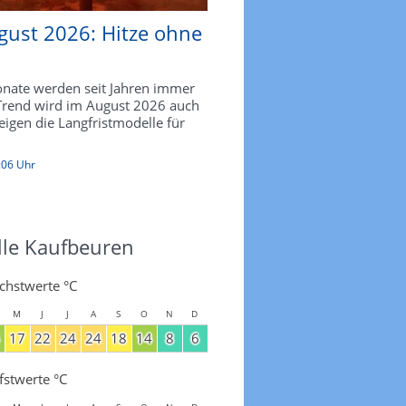
gust 2026: Hitze ohne
ate werden seit Jahren immer
 Trend wird im August 2026 auch
zeigen die Langfristmodelle für
:06 Uhr
lle Kaufbeuren
chstwerte °C
M
J
J
A
S
O
N
D
17
22
24
24
18
14
8
6
fstwerte °C