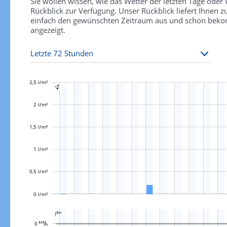
Sie wollen wissen, wie das Wetter der letzten Tage ode
Rückblick zur Verfügung. Unser Rückblick liefert Ihnen
einfach den gewünschten Zeitraum aus und schon bekomm
angezeigt.
2,5 l/m²

2 l/m²
1,5 l/m²
L
1 l/m²
0,5 l/m²
0 l/m²
L

L
0 