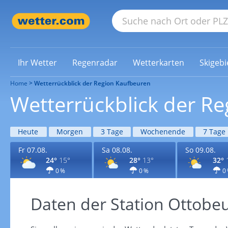
Ihr Wetter
Regenradar
Wetterkarten
Skigebi
Home
Wetterrückblick der Region Kaufbeuren
Wetterrückblick der R
Heute
Morgen
3 Tage
Wochenende
7 Tage
Fr 07.08.
Sa 08.08.
So 09.08.
24°
15°
28°
13°
32°
0 %
0 %
0
Daten der Station Ottobe