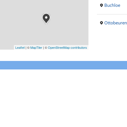
Buchloe
Ottobeuren
Leaflet
|
©
MapTiler
| ©
OpenStreetMap contributors