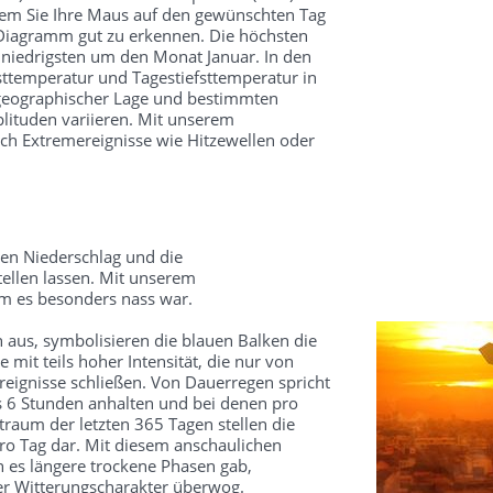
dem Sie Ihre Maus auf den gewünschten Tag
 Diagramm gut zu erkennen. Die höchsten
 niedrigsten um den Monat Januar. In den
ttemperatur und Tagestiefsttemperatur in
 geographischer Lage und bestimmten
ituden variieren. Mit unserem
ch Extremereignisse wie Hitzewellen oder
en Niederschlag und die
ellen lassen. Mit unserem
um es besonders nass war.
 aus, symbolisieren die blauen Balken die
mit teils hoher Intensität, die nur von
reignisse schließen. Von Dauerregen spricht
s 6 Stunden anhalten und bei denen pro
traum der letzten 365 Tagen stellen die
o Tag dar. Mit diesem anschaulichen
 es längere trockene Phasen gab,
ter Witterungscharakter überwog.