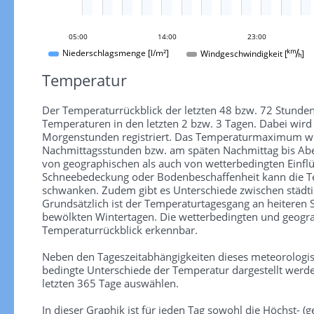
05:00
14:00
23:00
Windgeschwindigkeit []
Niederschlagsmenge [l/m²]
Temperatur
Der Temperaturrückblick der letzten 48 bzw. 72 Stunden
Temperaturen in den letzten 2 bzw. 3 Tagen. Dabei wir
Morgenstunden registriert. Das Temperaturmaximum wird
Nachmittagsstunden bzw. am späten Nachmittag bis Aben
von geographischen als auch von wetterbedingten Einfl
Schneebedeckung oder Bodenbeschaffenheit kann die Te
schwanken. Zudem gibt es Unterschiede zwischen städti
Grundsätzlich ist der Temperaturtagesgang an heiteren
bewölkten Wintertagen. Die wetterbedingten und geograp
Temperaturrückblick erkennbar.
Neben den Tageszeitabhängigkeiten dieses meteorologi
bedingte Unterschiede der Temperatur dargestellt werde
letzten 365 Tage auswählen.
In dieser Graphik ist für jeden Tag sowohl die Höchst- (ge