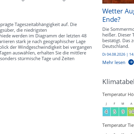
Wetter Au
Ende?
prägte Tageszeitabhängigkeit auf. Die
Die Sommermon
süber, die niedrigsten
heißer. Dieser
schiede werden im Diagramm der letzten 48
bestätigt. Das 
riieren stark je nach geographischer Lage
Deutschland.
kblick der Windgeschwindigkeit bei vergangen
agen auswählen, erhalten Sie die mittlere
Di 04.08.2026 | 14
esonders stürmische Tage und Zeiten
Mehr lesen
Klimatabe
Temperatur Hö
J
F
M
A
4
5
9
14
Temperatur Tie