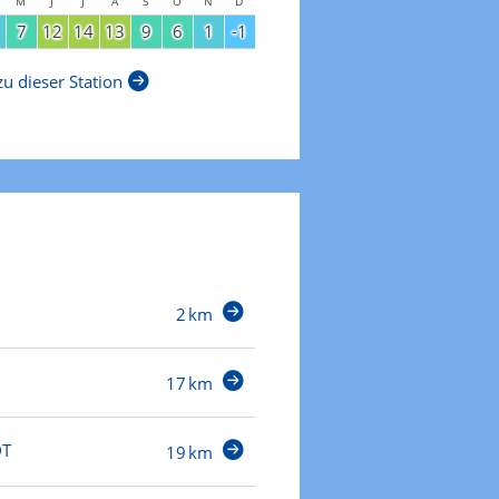
M
J
J
A
S
O
N
D
7
12
14
13
9
6
1
-1
u dieser Station
2 km
17 km
DT
19 km