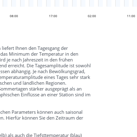
08:00
20:00
17:00
02:00
11:00
 liefert Ihnen den Tagesgang der
d das Minimum der Temperatur in den
 je nach Jahreszeit in den frühen
d erreicht. Die Tagesamplitude ist sowohl
üssen abhängig. Je nach Bewölkungsgrad,
mperaturamplitude eines Tages sehr stark
schen und ländlichen Regionen.
 Sommertagen stärker ausgeprägt als an
hischen Einflüsse an einer Station sind im
schen Parameters können auch saisonal
n. Hierfür können Sie den Zeitraum der
lb) als auch die Tiefsttemperatur (blau)