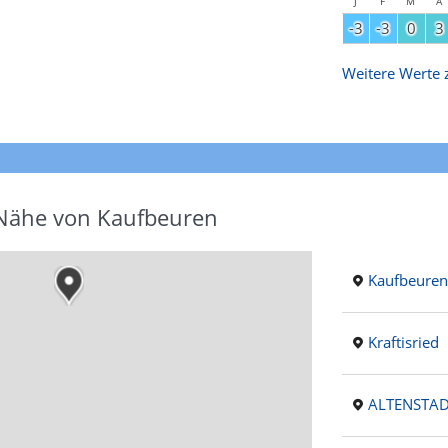
J
F
M
A
-3
-3
0
3
Weitere Werte z
 Nähe von Kaufbeuren
Kaufbeuren
Kraftisried
ALTENSTA