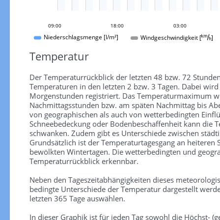
06.08.
06.08.
06.08.
06.08.
06.08.
06.08.
06.08.
06.08.
06.08.
06.08.
06.08.
06.08.
06.08.
06.08.
06.08.
06.08.
06.08.
06.08.
06.08.
06.08.
06.08.
06.08.
06.08.
06.08.
06.08.
06.08.
06.08.
06.08.
06.08.
06.08.
06.08.
06.08.
06.08.
06.08.
06.08.
06.08.
06.08.
06.08.
06.08.
06.08.
06.08.
06.08.
06.08.
06.08.
06.08.
06.08.
06.08.
06.08.
06.08.
06.08.
06.08.
06.08.
06.08.
06.08.
06.08.
06.08.
06.08.
06.08.
06.08.
06.08.
06.08.
06.08.
06.08.
06.08.
06.08.
06.08.
06.08.
06.08.
06.08.
06.08.
06.08.
06.08.
06.08.
06.08.
06.08.
06.08.
06.08.
06.08.
06.08.
06.08.
06.08.
06.08.
06.08.
06.08.
06.08.
06.08.
06.08.
06.08.
06.08.
06.08.
06.08.
06.08.
06.08.
06.08.
06.08.
06.08.
06.08.
06.08.
06.08.
06.08.
06.08.
06.08.
06.08.
06.08.
06.08.
06.08.
06.08.
06.08.
06.08.
06.08.
06.08.
06.08.
06.08.
06.08.
06.08.
06.08.
06.08.
06.08.
06.08.
06.08.
06.08.
06.08.
06.08.
06.08.
06.08.
06.08.
06.08.
06.08.
06.08.
06.08.
06.08.
06.08.
06.08.
06.08.
06.08.
06.08.
06.08.
06.08.
06.08.
06.08.
06.08.
06.08.
06.08.
06.08.
06.08.
06.08.
06.08.
06.08.
06.08.
06.08.
06.08.
06.08.
06.08.
06.08.
06.08.
06.08.
06.08.
06.08.
06.08.
06.08.
06.08.
06.08.
06.08.
06.08.
06.08.
06.08.
06.08.
06.08.
06.08.
06.08.
06.08.
06.08.
06.08.
06.08.
06.08.
06.08.
06.08.
06.08.
06.08.
06.08.
06.08.
06.08.
06.08.
06.08.
06.08.
06.08.
06.08.
06.08.
06.08.
06.08.
06.08.
06.08.
06.08.
06.08.
06.08.
06.08.
06.08.
06.08.
06.08.
06.08.
06.08.
06.08.
06.08.
06.08.
06.08.
06.08.
06.08.
06.08.
06.08.
06.08.
06.08.
06.08.
06.08.
06.08.
06.08.
06.08.
06.08.
06.08.
06.08.
06.08.
06.08.
06.08.
06.08.
06.08.
06.08.
06.08.
06.08.
06.08.
06.08.
06.08.
06.08.
06.08.
06.08.
06.08.
06.08.
06.08.
06.08.
06.08.
06.08.
06.08.
06.08.
06.08.
09:00
18:00
03:00
Windgeschwindigkeit []
Niederschlagsmenge [l/m²]
Temperatur
Der Temperaturrückblick der letzten 48 bzw. 72 Stunden
Temperaturen in den letzten 2 bzw. 3 Tagen. Dabei wir
Morgenstunden registriert. Das Temperaturmaximum wird
Nachmittagsstunden bzw. am späten Nachmittag bis Aben
von geographischen als auch von wetterbedingten Einfl
Schneebedeckung oder Bodenbeschaffenheit kann die Te
schwanken. Zudem gibt es Unterschiede zwischen städti
Grundsätzlich ist der Temperaturtagesgang an heiteren
bewölkten Wintertagen. Die wetterbedingten und geograp
Temperaturrückblick erkennbar.
Neben den Tageszeitabhängigkeiten dieses meteorologi
bedingte Unterschiede der Temperatur dargestellt werde
letzten 365 Tage auswählen.
In dieser Graphik ist für jeden Tag sowohl die Höchst- (ge