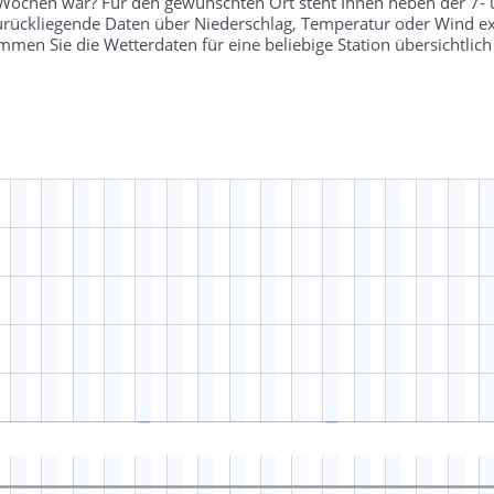
r Wochen war? Für den gewünschten Ort steht Ihnen neben der 7-
 zurückliegende Daten über Niederschlag, Temperatur oder Wind ex
en Sie die Wetterdaten für eine beliebige Station übersichtli