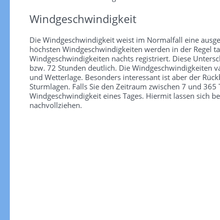
Windgeschwindigkeit
Die Windgeschwindigkeit weist im Normalfall eine ausge
höchsten Windgeschwindigkeiten werden in der Regel tag
Windgeschwindigkeiten nachts registriert. Diese Unter
bzw. 72 Stunden deutlich. Die Windgeschwindigkeiten va
und Wetterlage. Besonders interessant ist aber der Rüc
Sturmlagen. Falls Sie den Zeitraum zwischen 7 und 365 T
Windgeschwindigkeit eines Tages. Hiermit lassen sich b
nachvollziehen.