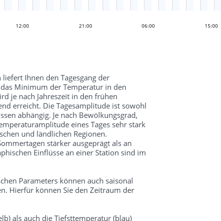
12:00
00:00
21:00
06:00
15:00
 liefert Ihnen den Tagesgang der
d das Minimum der Temperatur in den
 je nach Jahreszeit in den frühen
d erreicht. Die Tagesamplitude ist sowohl
üssen abhängig. Je nach Bewölkungsgrad,
mperaturamplitude eines Tages sehr stark
schen und ländlichen Regionen.
 Sommertagen stärker ausgeprägt als an
hischen Einflüsse an einer Station sind im
schen Parameters können auch saisonal
n. Hierfür können Sie den Zeitraum der
lb) als auch die Tiefsttemperatur (blau)