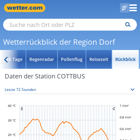
Wetterrückblick der Region Dorf
16 Tage
Regenradar
Pollenflug
Reisezeit
Rückblick
Daten der Station COTTBUS
40 °C
-0,4 l/m²
-0,2 l/m²
1 l/m²
1,2 l/m²


0,8 l/m²
30 °C
0,6 l/m²
L
L
20 °C