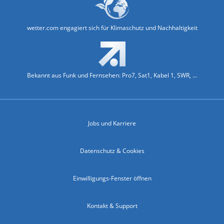
wetter.com engagiert sich für Klimaschutz und Nachhaltigkeit
Bekannt aus Funk und Fernsehen: Pro7, Sat1, Kabel 1, SWR, ...
Jobs und Karriere
Datenschutz & Cookies
Einwilligungs-Fenster öffnen
Kontakt & Support