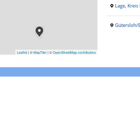
Lage, Kreis
Gütersloh/
Leaflet
|
©
MapTiler
| ©
OpenStreetMap contributors