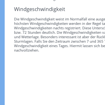
Windgeschwindigkeit
Die Windgeschwindigkeit weist im Normalfall eine ausge
höchsten Windgeschwindigkeiten werden in der Regel tag
Windgeschwindigkeiten nachts registriert. Diese Unter
bzw. 72 Stunden deutlich. Die Windgeschwindigkeiten va
und Wetterlage. Besonders interessant ist aber der Rüc
Sturmlagen. Falls Sie den Zeitraum zwischen 7 und 365 T
Windgeschwindigkeit eines Tages. Hiermit lassen sich b
nachvollziehen.