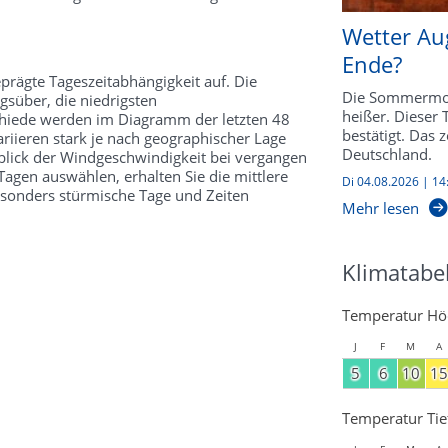
Wetter Au
Ende?
prägte Tageszeitabhängigkeit auf. Die
Die Sommermon
süber, die niedrigsten
heißer. Dieser
schiede werden im Diagramm der letzten 48
bestätigt. Das 
riieren stark je nach geographischer Lage
Deutschland.
kblick der Windgeschwindigkeit bei vergangen
agen auswählen, erhalten Sie die mittlere
Di 04.08.2026 | 14
esonders stürmische Tage und Zeiten
Mehr lesen
Klimatabe
Temperatur Hö
J
F
M
A
5
6
10
15
Temperatur Tie