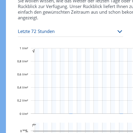
Sie wollen wissen, wie das Wetter der letzten Tage ode
Rückblick zur Verfügung. Unser Rückblick liefert Ihnen
einfach den gewünschten Zeitraum aus und schon bekomm
angezeigt.
1 l/m²

0,8 l/m²
0,6 l/m²
L
0,4 l/m²
0,2 l/m²
0 l/m²
L

L
0 