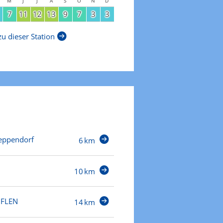
M
J
J
A
S
O
N
D
7
11
12
13
9
7
3
3
u dieser Station
Deppendorf
6 km
10 km
FLEN
14 km