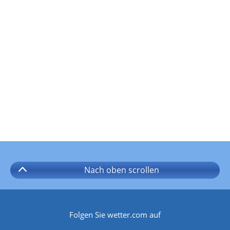
Nach oben
scrollen
Folgen Sie wetter.com auf