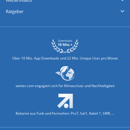
Wettervideos
Nachrichten
Deutschlandwetter
Schweizwetter
Österreichwetter
Regionalwetter
Wetter in Europa
Wetter Weltweit
Wetterlexikon
Promi-News
Ratgeber
Biowetter
Glätteindex
Reiseziel Finder
Erkältungswetter
Klima & Umwelt
Über 10 Mio. App Downloads und 22 Mio. Unique User pro Monat
wetter.com engagiert sich für Klimaschutz und Nachhaltigkeit
Bekannt aus Funk und Fernsehen: Pro7, Sat1, Kabel 1, SWR, ...