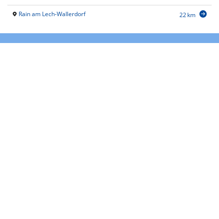
Rain am Lech-Wallerdorf
22 km