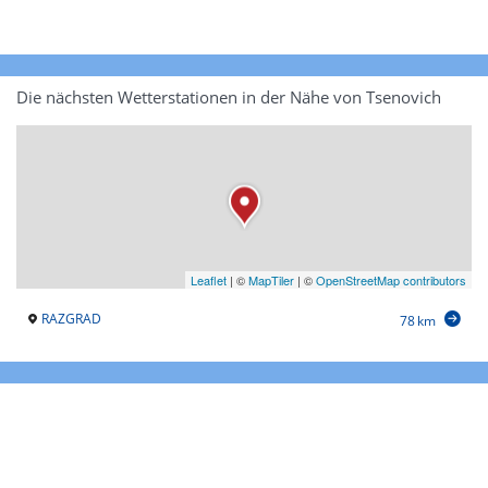
Die nächsten Wetterstationen in der Nähe von Tsenovich
Leaflet
|
©
MapTiler
| ©
OpenStreetMap contributors
RAZGRAD
78 km