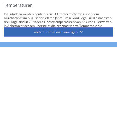
Temperaturen
In Ciutadella werden heute bis zu 31 Grad erreicht, was über dem
Durchschnitt im August der letzten Jahre um 4 Grad liegt. Für die nächsten
drei Tage sind in Ciutadella Höchsttemperaturen von 32 Grad zu erwarten.
In Anbetracht dessen übersteigt die prognostizierte Temperatur die
bisherige Höchstmarke von 30 Grad, die im August erreicht wurde.
mehr Informationen anzeigen
Regen und Sonnenschein
In der Region Menorca wurden historisch gesehen im Monat August
durchschnittlich bis zu 3 Tage mit Regen verzeichnet. Es wird
voraussichtlich in den kommenden 16 Tagen in Ciutadella nicht regnen.
Es wird voraussichtlich eine Sonnenscheindauer von durchschnittlich 13
Stunden pro Tag in den kommenden Tagen geben, was über dem
Durchschnitt von bis zu 11 Stunden für den Monat August in den letzten
Jahren liegt.
Mahon (Menorca)
Temperaturen
Bis zu 31 Grad werden heute in Mahon (Menorca) erwartet, was einen
Anstieg um 4 Grad über dem Durchschnitt im August der letzten Jahre
bedeutet. In Mahon (Menorca) werden die Temperaturen in den
kommenden drei Tagen bis auf 32 Grad ansteigen. Mit dieser Feststellung
liegt die voraussichtliche Temperatur über dem bisherigen Höchstwert von