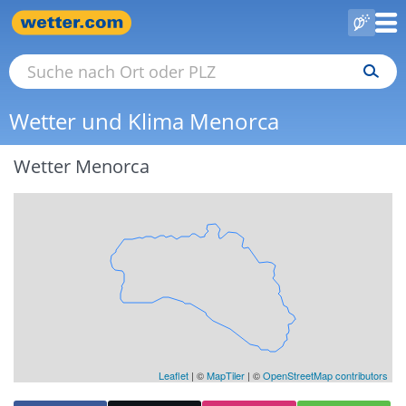
Wetter und Klima Menorca
Wetter Menorca
Leaflet
|
©
MapTiler
| ©
OpenStreetMap contributors