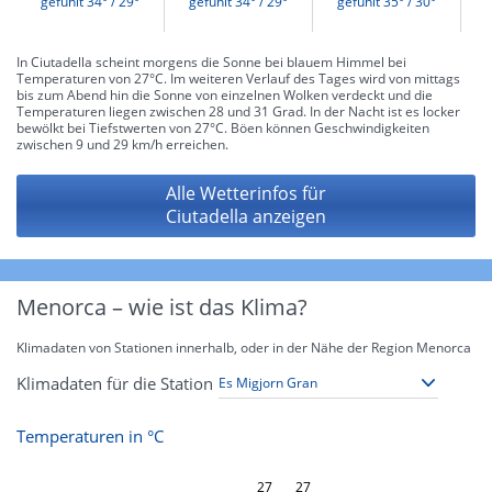
gefühlt 34° / 29°
gefühlt 34° / 29°
gefühlt 35° / 30°
g
In Ciutadella scheint morgens die Sonne bei blauem Himmel bei
Temperaturen von 27°C. Im weiteren Verlauf des Tages wird von mittags
bis zum Abend hin die Sonne von einzelnen Wolken verdeckt und die
Temperaturen liegen zwischen 28 und 31 Grad. In der Nacht ist es locker
bewölkt bei Tiefstwerten von 27°C. Böen können Geschwindigkeiten
zwischen 9 und 29 km/h erreichen.
Alle Wetterinfos für
Ciutadella anzeigen
Menorca – wie ist das Klima?
Klimadaten von Stationen innerhalb, oder in der Nähe der Region Menorca
Klimadaten für die Station
Temperaturen in °C
L
27
27