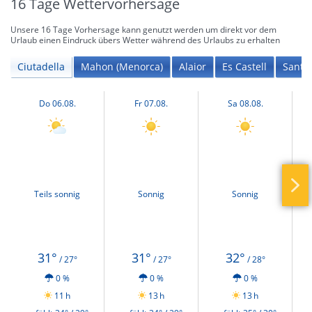
16 Tage Wettervorhersage
Unsere 16 Tage Vorhersage kann genutzt werden um direkt vor dem
Urlaub einen Eindruck übers Wetter während des Urlaubs zu erhalten
Ciutadella
Mahon (Menorca)
Alaior
Es Castell
Sant L
Do 06.08.
Fr 07.08.
Sa 08.08.
Teils sonnig
Sonnig
Sonnig
31°
31°
32°
/ 27°
/ 27°
/ 28°
0 %
0 %
0 %
11 h
13 h
13 h