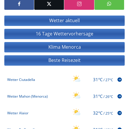
Wetter aktuell
16 Tage Wettervorhersage
Klima Menorca
Beste Reisezeit
31°C
Wetter Ciutadella
/
27°C
31°C
Wetter Mahon (Menorca)
/
26°C
32°C
Wetter Alaior
/
25°C