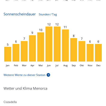
Sonnenscheindauer
Stunden / Tag
12
12
L
11
10
9
8
7
7
6
6
6
5
Jan
Feb
Mar
Apr
Mai
Jun
L
Jul
Aug
Sep
Okt
Nov
Dez
Weitere Werte zu dieser Station
Wetter und Klima Menorca
Ciutadella