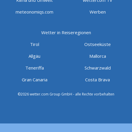
Klima und Umwelt
wettercom TV
meteonomiqs.com
Werben
Wetter in Reiseregionen
Tirol
Ostseeküste
Allgäu
Mallorca
Teneriffa
Schwarzwald
Gran Canaria
Costa Brava
©2026 wetter.com Group GmbH - alle Rechte vorbehalten