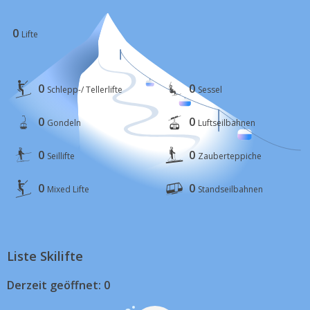
0
Lifte
0
0
Schlepp-/ Tellerlifte
Sessel
0
0
Gondeln
Luftseilbahnen
0
0
Seillifte
Zauberteppiche
0
0
Mixed Lifte
Standseilbahnen
Liste Skilifte
Derzeit geöffnet: 0