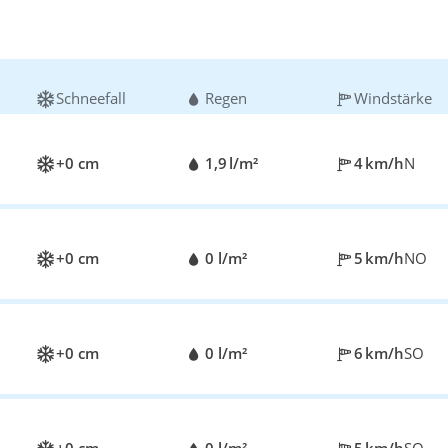
Schneefall
Regen
Windstärke
+0 cm
1,9 l/m²
4 km/h
N
+0 cm
0 l/m²
5 km/h
NO
+0 cm
0 l/m²
6 km/h
SO