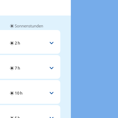
Sonnenstunden
2 h
7 h
10 h