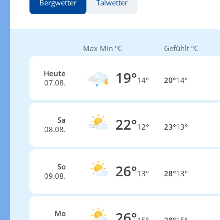
Bergwetter
Talwetter
Max Min °C
Gefühlt °C
Heute
19°
14°
20°
14°
07.08.
Sa
22°
12°
23°
13°
08.08.
So
26°
13°
28°
13°
09.08.
Mo
26°