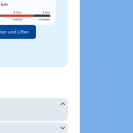
 km
4 km
2 km
mittel
schwer
sten und Liften