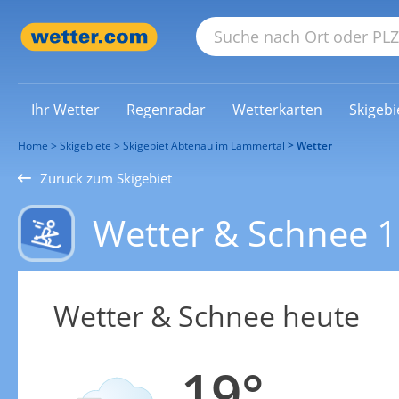
Ihr Wetter
Regenradar
Wetterkarten
Skigebi
Home
Skigebiete
Skigebiet Abtenau im Lammertal
Wetter
Zurück zum Skigebiet
Wetter & Schnee 
Wetter & Schnee heute
19°