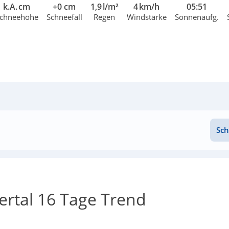
k.A. cm
+0 cm
1,9 l/m²
4 km/h
05:51
chneehöhe
Schneefall
Regen
Windstärke
Sonnenaufg.
Sch
rtal 16 Tage Trend