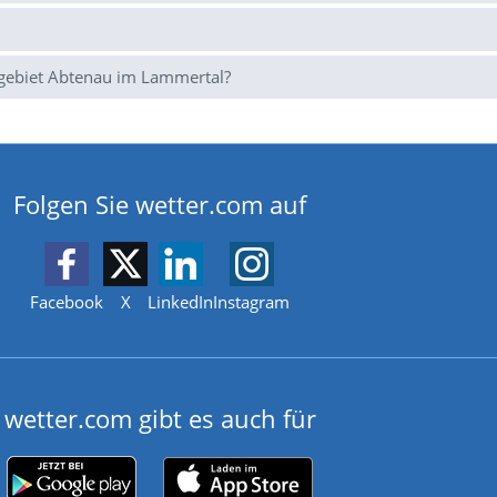
gebiet Abtenau im Lammertal?
Folgen Sie wetter.com auf
Facebook
X
LinkedIn
Instagram
wetter.com gibt es auch für