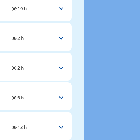
10 h
2 h
2 h
6 h
13 h