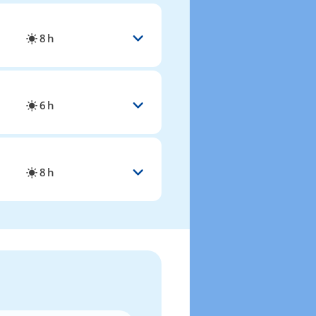
8 h
6 h
8 h