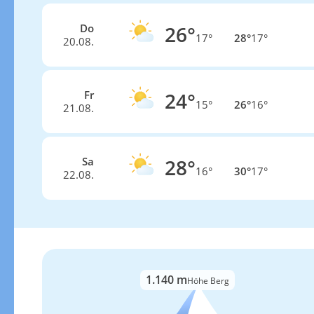
Do
26°
17°
28°
17°
20.08.
Fr
24°
15°
26°
16°
21.08.
Sa
28°
16°
30°
17°
22.08.
1.140 m
Höhe Berg