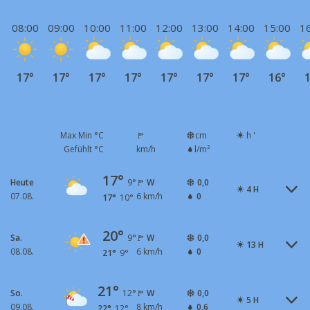
08:00
09:00
10:00
11:00
12:00
13:00
14:00
15:00
1
17°
17°
17°
17°
17°
17°
17°
16°
1
Max Min °C
cm
h '
Gefühlt °C
km/h
l/m²
17°
Heute
W
0,0
9°
4 H
07.08.
6 km/h
0
17°
10°
20°
Sa.
W
0,0
9°
13 H
08.08.
6 km/h
0
21°
9°
21°
So.
W
0,0
12°
5 H
09.08.
8 km/h
0,6
22°
12°