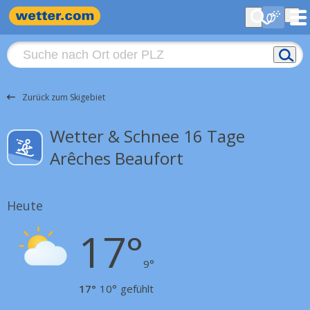
Zurück zum Skigebiet
Wetter & Schnee 16 Tage
Arêches Beaufort
Heute
17°
9°
17°
10°
gefühlt