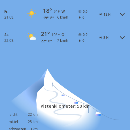
18°
Fr.
W
0,0
9°
12 H
21.08.
6 km/h
0
19°
8°
21°
Sa.
O
0,0
10°
8 H
22.08.
7 km/h
0
22°
8°
Pistenkilometer: 50 km
leicht
22 km
mittel
25 km
schwarzen
3 km