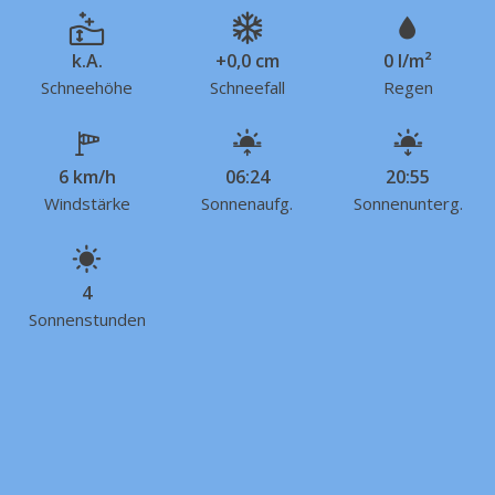
k.A.
+0,0 cm
0 l/m²
Schneehöhe
Schneefall
Regen
6 km/h
06:24
20:55
Windstärke
Sonnenaufg.
Sonnenunterg.
4
Sonnenstunden