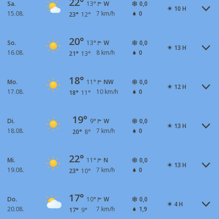
22°
Sa.
W
0,0
13°
10 H
15.08.
7 km/h
0
23°
12°
20°
So.
W
0,0
13°
13 H
16.08.
8 km/h
0
21°
13°
18°
Mo.
NW
0,0
11°
12 H
17.08.
10 km/h
0
18°
11°
19°
Di.
W
0,0
9°
13 H
18.08.
7 km/h
0
20°
8°
22°
Mi.
N
0,0
11°
13 H
19.08.
7 km/h
0
23°
10°
17°
Do.
W
0,0
10°
4 H
20.08.
7 km/h
1,9
17°
9°