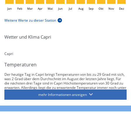
Jan
Feb
Mar
Apr
Mai
Jun
L
Jul
Aug
Sep
Okt
Nov
Dez
Weitere Werte zu dieser Station
Wetter und Klima Capri
Capri
Temperaturen
Der heutige Tag in Capri bringt Temperaturen von bis zu 29 Grad mit sich,
was 2 Grad über dem Durchschnitt im August der letzten Jahre liegt. Für
die nächsten drei Tage sind in Capri Höchsttemperaturen von 30 Grad zu
erwarten. Allerdings liegt die zu erwartende Temperatur immer noch unter
der höchsten je im August gemessenen Temperatur von 31 Grad.
mehr Informationen anzeigen
Regen und Sonnenschein
Im Monat August wurden in der Region Capri in der Vergangenheit
durchschnittlich bis zu 4.5 Regentage gemessen. Wahrscheinlich bleibt es
in Capri in den nächsten 16 Tagen trocken.
Es ist wahrscheinlich, dass die Sonnenscheindauer in den nächsten Tagen
bei durchschnittlich 12 Stunden pro Tag liegt, was höher ist als der