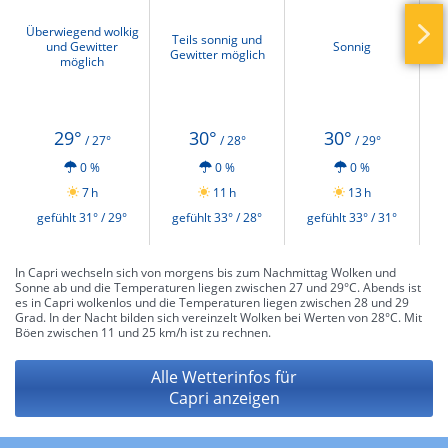
Überwiegend wolkig
Teils sonnig und
und Gewitter
Sonnig
Gewitter möglich
möglich
29°
30°
30°
/ 27°
/ 28°
/ 29°
0 %
0 %
0 %
7 h
11 h
13 h
gefühlt 31° / 29°
gefühlt 33° / 28°
gefühlt 33° / 31°
g
In Capri wechseln sich von morgens bis zum Nachmittag Wolken und
Sonne ab und die Temperaturen liegen zwischen 27 und 29°C. Abends ist
es in Capri wolkenlos und die Temperaturen liegen zwischen 28 und 29
Grad. In der Nacht bilden sich vereinzelt Wolken bei Werten von 28°C. Mit
Böen zwischen 11 und 25 km/h ist zu rechnen.
Alle Wetterinfos für
Capri anzeigen