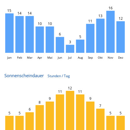
L
16
15
14
14
13
12
11
10
10
6
5
3
Jan
Feb
Mar
Apr
Mai
Jun
L
Jul
Aug
Sep
Okt
Nov
Dez
Sonnenscheindauer
Stunden / Tag
12
L
11
11
9
9
8
7
6
5
5
5
5