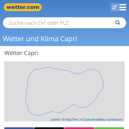
Wetter und Klima Capri
Wetter Capri
Leaflet
|
©
MapTiler
| ©
OpenStreetMap contributors