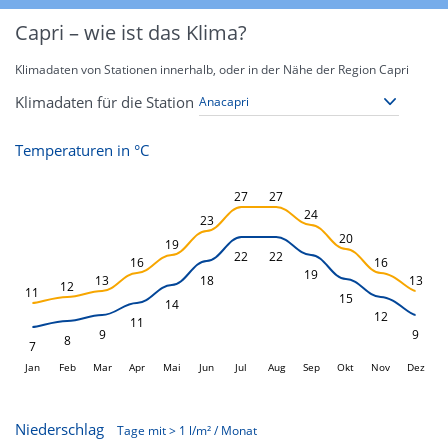
Capri – wie ist das Klima?
Klimadaten von Stationen innerhalb, oder in der Nähe der Region Capri
Klimadaten für die Station
Temperaturen in °C
L
27
27
24
23
20
19
22
22
16
16
19
13
18
13
12
11
15
14
12
11
9
9
8
7
Jan
Feb
Mar
Apr
Mai
Jun
L
Jul
Aug
Sep
Okt
Nov
Dez
Niederschlag
Tage mit > 1 l/m² / Monat