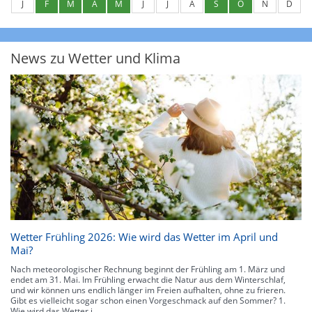
J
F
M
A
M
J
J
A
S
O
N
D
News zu Wetter und Klima
Wetter Frühling 2026: Wie wird das Wetter im April und
Mai?
Nach meteorologischer Rechnung beginnt der Frühling am 1. März und
endet am 31. Mai. Im Frühling erwacht die Natur aus dem Winterschlaf,
und wir können uns endlich länger im Freien aufhalten, ohne zu frieren.
Gibt es vielleicht sogar schon einen Vorgeschmack auf den Sommer? 1.
Wie wird das Wetter i...