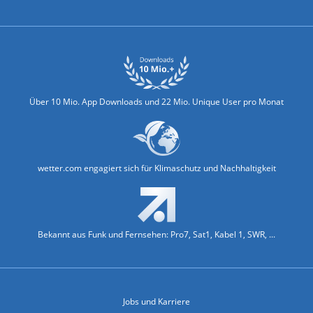
Biowetter
Glätteindex
Reiseziel Finder
Erkältungswetter
Klima & Umwelt
Über 10 Mio. App Downloads und 22 Mio. Unique User pro Monat
wetter.com engagiert sich für Klimaschutz und Nachhaltigkeit
Bekannt aus Funk und Fernsehen: Pro7, Sat1, Kabel 1, SWR, ...
Jobs und Karriere