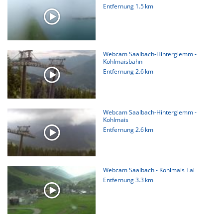
Entfernung
1.5 km
Webcam Saalbach-Hinterglemm -
Kohlmaisbahn
Entfernung
2.6 km
Webcam Saalbach-Hinterglemm -
Kohlmais
Entfernung
2.6 km
Webcam Saalbach - Kohlmais Tal
Entfernung
3.3 km