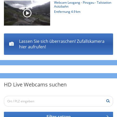
Webcam Leogang - Pinzgau - Talstation
Asitzbahn
Entfernung
4.9 km
Lassen Sie sich überraschen! Zufallskamera
hier aufrufen!
HD Live Webcams suchen
Filter setzen