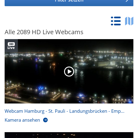
Alle 2089 HD Live Webcams
Webcam Hamburg - St. Pauli - Landungsbrücken - Emp...
Kamera ansehen