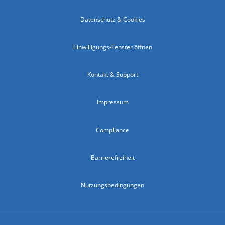
Datenschutz & Cookies
Einwilligungs-Fenster öffnen
Kontakt & Support
Impressum
Compliance
Barrierefreiheit
Nutzungsbedingungen