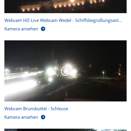
Webcam HD Live Webcam Wedel - Schiffsbegrüßungsanl...
Kamera ansehen
Webcam Brunsbüttel - Schleuse
Kamera ansehen