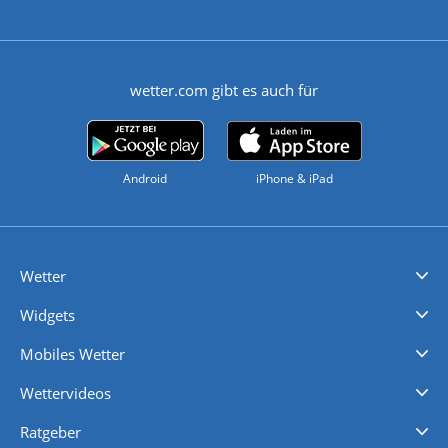
wetter.com gibt es auch für
Android
iPhone & iPad
Wetter
Videovorhersagen
Kolumnen
Unwetterwarnungen
wetter.com Deutschland
wetter.com Schweiz
wetter.com Österreich
Werben
Homepage Widget
Wetter API
Wetter- und Geodaten - meteonomiqs.com
tiempo.es
meteos24.fr
ilmeteo24.it
pogoda24.pl
weather24.co.uk
Widgets
Regenradar
Windgeschwindigkeiten
Temperatur
Sonnenschein
Wassertemperatur
Mobiles Wetter
iPhone Wetter
iPad Wetter
Android Wetter
Wettervideos
Nachrichten
Deutschlandwetter
Schweizwetter
Österreichwetter
Regionalwetter
Wetter in Europa
Wetter Weltweit
Wetterlexikon
Promi-News
Ratgeber