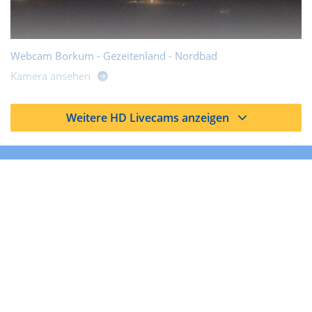
Webcam Borkum - Gezeitenland - Nordbad
Kamera ansehen
Weitere HD Livecams anzeigen