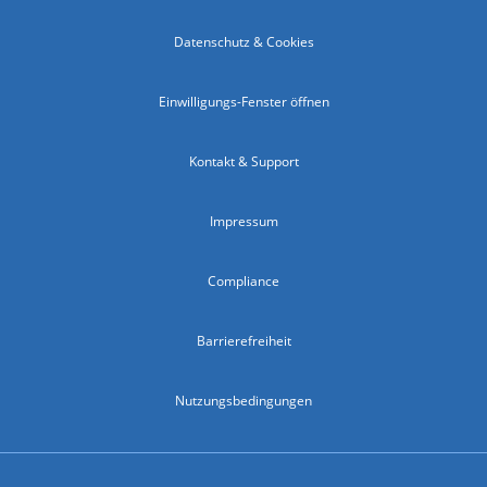
Datenschutz & Cookies
Einwilligungs-Fenster öffnen
Kontakt & Support
Impressum
Compliance
Barrierefreiheit
Nutzungsbedingungen