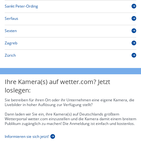
Sankt Peter-Ording
Serfaus
Sexten
Zagreb
Zürich
Ihre Kamera(s) auf wetter.com? Jetzt
loslegen:
Sie betreiben für ihren Ort oder ihr Unternehmen eine eigene Kamera, die
Livebilder in hoher Auflösung zur Verfügung stellt?
Dann laden wir Sie ein, ihre Kamera(s) auf Deutschlands größtem
Wetterportal wetter.com einzustellen und die Kamera damit einem breitem
Publikum zugänglich zu machen! Die Anmeldung ist einfach und kostenlos.
Informieren sie sich jetzt!