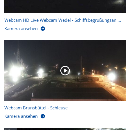
Webcam HD Live Webcam Wedel - Schiffsbegrüßungsanl...
Kamera ansehen
Webcam Brunsbüttel - Schleuse
Kamera ansehen