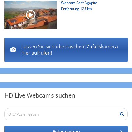
Webcam Sant'Agapito
Entfernung
125 km
Lassen Sie sich überraschen! Zufallskamera
hier aufrufen!
HD Live Webcams suchen
Filter setzen