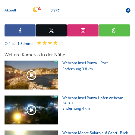
Die Relais Solis Webcam auf der Insel Ponza bietet dir einen
Aktuell
27°C
einzigartigen Blick auf das Tyrrhenische Meer und die
fesselnde Küstenlandschaft Ponzas. Diese Webcam erfasst
die lebendige Atmosphäre der Insel in Echtzeit und
ermöglicht es Nutzern weltweit, Teil dieser idyllischen
Umgebung zu sein.
∅ 4 bei 1 Stimme
Ponza, die Hauptinsel der Pontinischen Inselgruppe,
Weitere Kameras in der Nähe
befindet sich etwa 50 km südwestlich von Terracina in
Webcam Insel Ponza – Port
Italien. Sie ist ein Teil der Region Latium und zählt zur
Entfernung
3.8 km
Provinz Latina. Die Insel hat die Form einer Sichel, die sich
von Süden über sieben Kilometer in nordöstliche Richtung
erstreckt.
Webcam Insel Ponza Hafen webcam -
Nutze die Relais Solis Webcam, um die Schönheit von Ponza
Italien
Entfernung
4 km
direkt von deinem Gerät aus zu erleben. Ob zur
Überwachung der Wetterbedingungen oder einfach zum
Genießen der Aussicht, diese Webcam bietet eine ständige
und unmittelbare Verbindung zu einem der malerischsten
Webcam Monte Solaro auf Capri - Blick