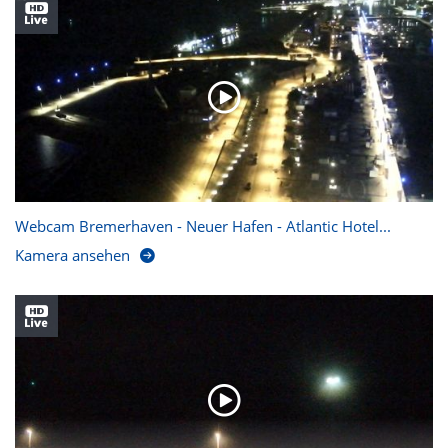
Webcam Bremerhaven - Neuer Hafen - Atlantic Hotel...
Kamera ansehen