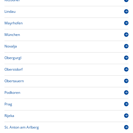
Lindau
Mayrhofen
München
Novalja
Obergurgl
Oberstdorf
Obertauern
Podkoren
Prag
Rijeka
St. Anton am Arlberg