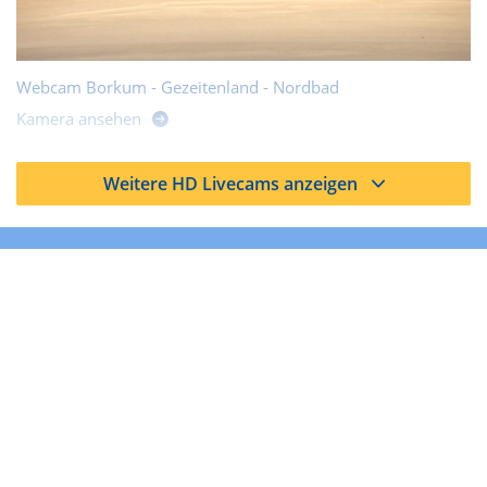
Webcam Borkum - Gezeitenland - Nordbad
Kamera ansehen
Weitere HD Livecams anzeigen