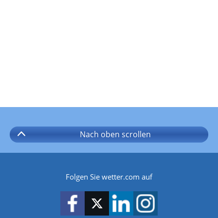
Nach oben
scrollen
Folgen Sie wetter.com auf