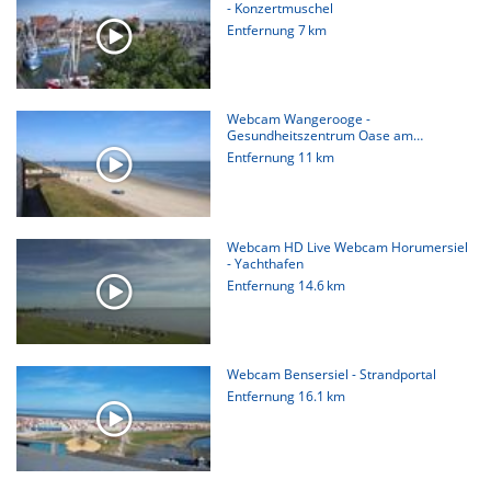
- Konzertmuschel
Entfernung
7 km
Webcam Wangerooge -
Gesundheitszentrum Oase am
Surfstrand
Entfernung
11 km
Webcam HD Live Webcam Horumersiel
- Yachthafen
Entfernung
14.6 km
Webcam Bensersiel - Strandportal
Entfernung
16.1 km