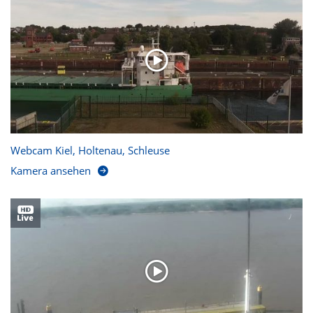
Webcam Kiel, Holtenau, Schleuse
Kamera ansehen