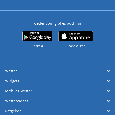
wetter.com gibt es auch für
Android
iPhone & iPad
Wetter
Videovorhersagen
Kolumnen
Unwetterwarnungen
wetter.com Deutschland
wetter.com Schweiz
wetter.com Österreich
Werben
Homepage Widget
Wetter API
Wetter- und Geodaten - meteonomiqs.com
tiempo.es
meteos24.fr
ilmeteo24.it
pogoda24.pl
weather24.co.uk
Widgets
Regenradar
Windgeschwindigkeiten
Temperatur
Sonnenschein
Wassertemperatur
Mobiles Wetter
iPhone Wetter
iPad Wetter
Android Wetter
Wettervideos
Nachrichten
Deutschlandwetter
Schweizwetter
Österreichwetter
Regionalwetter
Wetter in Europa
Wetter Weltweit
Wetterlexikon
Promi-News
Ratgeber