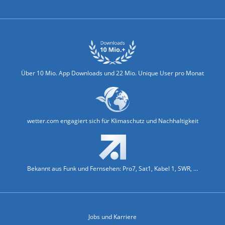
Biowetter
Glätteindex
Reiseziel Finder
Erkältungswetter
Klima & Umwelt
Über 10 Mio. App Downloads und 22 Mio. Unique User pro Monat
wetter.com engagiert sich für Klimaschutz und Nachhaltigkeit
Bekannt aus Funk und Fernsehen: Pro7, Sat1, Kabel 1, SWR, ...
Jobs und Karriere