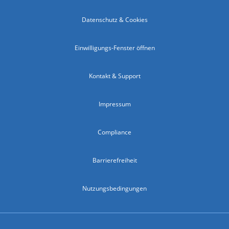
Datenschutz & Cookies
Einwilligungs-Fenster öffnen
Kontakt & Support
Impressum
Compliance
Barrierefreiheit
Nutzungsbedingungen