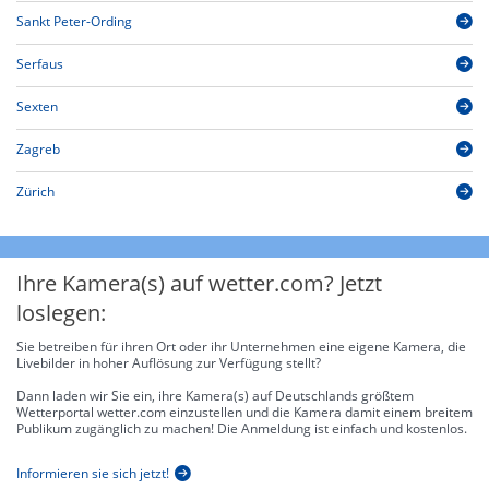
Sankt Peter-Ording
Serfaus
Sexten
Zagreb
Zürich
Ihre Kamera(s) auf wetter.com? Jetzt
loslegen:
Sie betreiben für ihren Ort oder ihr Unternehmen eine eigene Kamera, die
Livebilder in hoher Auflösung zur Verfügung stellt?
Dann laden wir Sie ein, ihre Kamera(s) auf Deutschlands größtem
Wetterportal wetter.com einzustellen und die Kamera damit einem breitem
Publikum zugänglich zu machen! Die Anmeldung ist einfach und kostenlos.
Informieren sie sich jetzt!