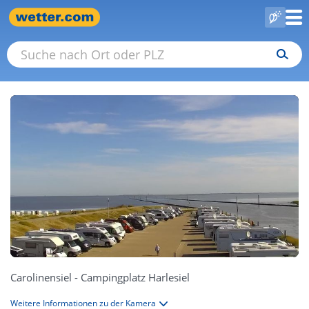
Carolinensiel - Campingplatz Harlesiel
Weitere Informationen zu der Kamera