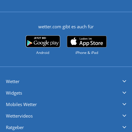
wetter.com gibt es auch für
Android
iPhone & iPad
Wetter
Videovorhersagen
Kolumnen
Unwetterwarnungen
wetter.com Deutschland
wetter.com Schweiz
wetter.com Österreich
Werben
Homepage Widget
Wetter API
Wetter- und Geodaten - meteonomiqs.com
tiempo.es
meteos24.fr
ilmeteo24.it
pogoda24.pl
weather24.co.uk
Widgets
Regenradar
Windgeschwindigkeiten
Temperatur
Sonnenschein
Wassertemperatur
Mobiles Wetter
iPhone Wetter
iPad Wetter
Android Wetter
Wettervideos
Nachrichten
Deutschlandwetter
Schweizwetter
Österreichwetter
Regionalwetter
Wetter in Europa
Wetter Weltweit
Wetterlexikon
Promi-News
Ratgeber