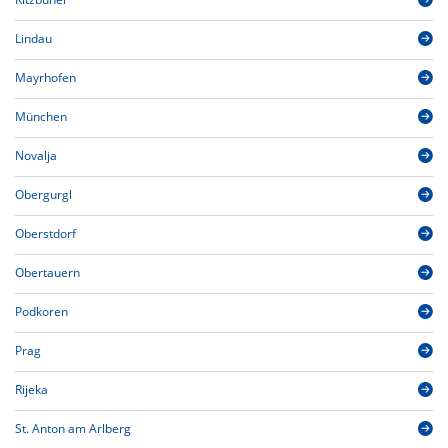
Lindau
Mayrhofen
München
Novalja
Obergurgl
Oberstdorf
Obertauern
Podkoren
Prag
Rijeka
St. Anton am Arlberg