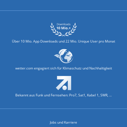
Biowetter
Glätteindex
Reiseziel Finder
Erkältungswetter
Klima & Umwelt
Über 10 Mio. App Downloads und 22 Mio. Unique User pro Monat
wetter.com engagiert sich für Klimaschutz und Nachhaltigkeit
Bekannt aus Funk und Fernsehen: Pro7, Sat1, Kabel 1, SWR, ...
Jobs und Karriere