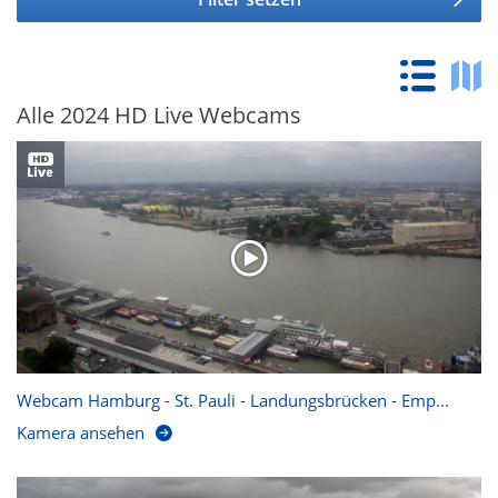
Alle 2024 HD Live Webcams
Webcam Hamburg - St. Pauli - Landungsbrücken - Emp...
Kamera ansehen