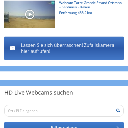
Webcam Torre Grande Strand Oristano
– Sardinien – Italien
Entfernung
488.2 km
Lassen Sie sich überraschen! Zufallskamera
hier aufrufen!
HD Live Webcams suchen
Filter setzen