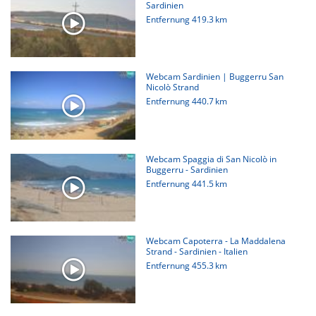
Sardinien
Entfernung
419.3 km
Webcam Sardinien | Buggerru San
Nicolò Strand
Entfernung
440.7 km
Webcam Spaggia di San Nicolò in
Buggerru - Sardinien
Entfernung
441.5 km
Webcam Capoterra - La Maddalena
Strand - Sardinien - Italien
Entfernung
455.3 km