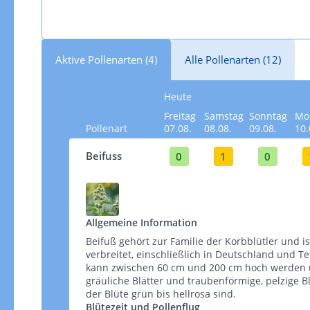
Aktive Pollenarten (4)
Alle Pollenarten (12)
Heute
Freitag
Samstag
Sonntag
Mo
Pollenart
07.08.
08.08.
09.08.
10.
Beifuss
0
1
0
Allgemeine Information
Beifuß gehört zur Familie der Korbblütler und i
verbreitet, einschließlich in Deutschland und Te
kann zwischen 60 cm und 200 cm hoch werden un
gräuliche Blätter und traubenförmige, pelzige 
der Blüte grün bis hellrosa sind​​.
Blütezeit und Pollenflug