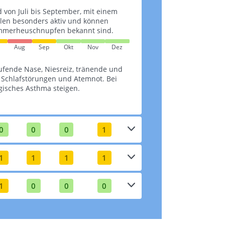
d von Juli bis September, mit einem
ollen besonders aktiv und können
ommerheuschnupfen bekannt sind​​.
Aug
Sep
Okt
Nov
Dez
ufende Nase, Niesreiz, tränende und
, Schlafstörungen und Atemnot. Bei
gisches Asthma steigen​​.
0
0
0
1
1
1
1
1
1
0
0
0