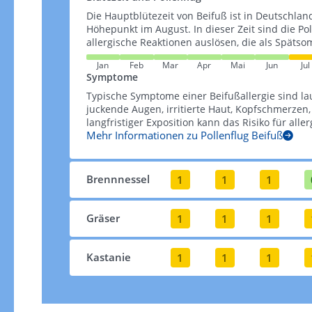
Die Hauptblütezeit von Beifuß ist in Deutschlan
Höhepunkt im August. In dieser Zeit sind die P
allergische Reaktionen auslösen, die als Späts
Jan
Feb
Mar
Apr
Mai
Jun
Jul
Symptome
Typische Symptome einer Beifußallergie sind la
juckende Augen, irritierte Haut, Kopfschmerzen
langfristiger Exposition kann das Risiko für aller
Mehr Informationen zu Pollenflug Beifuß
Brennnessel
1
1
1
Gräser
1
1
1
Kastanie
1
1
1