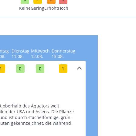
Keine
Gering
Erhöht
Hoch
ntag
Dienstag
Mittwoch
Donnerstag
08.
11.08.
12.08.
13.08.
1
0
0
1
st oberhalb des Äquators weit
ilen der USA und Asiens. Die Pflanze
d ist durch stachelförmige, grün-
Blüten gekennzeichnet, die während