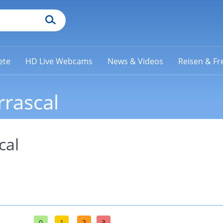
ete
HD Live Webcams
News & Videos
Reisen & Fre
rrascal
cal
0
1
2
3