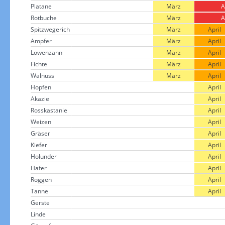
Platane
März
A
Rotbuche
März
A
Spitzwegerich
März
April
Ampfer
März
April
Löwenzahn
März
April
Fichte
März
April
Walnuss
März
April
Hopfen
April
Akazie
April
Rosskastanie
April
Weizen
April
Gräser
April
Kiefer
April
Holunder
April
Hafer
April
Roggen
April
Tanne
April
Gerste
Linde