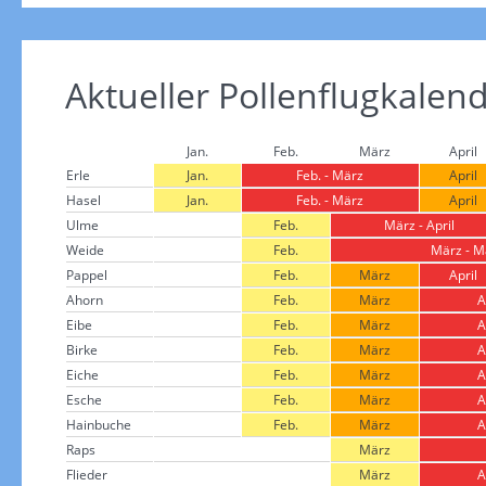
Aktueller Pollenflugkalen
Jan.
Feb.
März
April
Erle
Jan.
Feb. - März
April
Hasel
Jan.
Feb. - März
April
Ulme
Feb.
März - April
Weide
Feb.
März - M
Pappel
Feb.
März
April
Ahorn
Feb.
März
A
Eibe
Feb.
März
A
Birke
Feb.
März
A
Eiche
Feb.
März
A
Esche
Feb.
März
A
Hainbuche
Feb.
März
A
Raps
März
Flieder
März
A