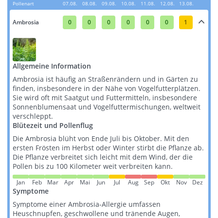
Pollenart
07.08.
08.08.
09.08.
10.08.
11.08.
12.08.
13.08.
Ambrosia
0
0
0
0
0
0
1
Allgemeine Information
Ambrosia ist häufig an Straßenrändern und in Gärten zu
finden, insbesondere in der Nähe von Vogelfutterplätzen.
Sie wird oft mit Saatgut und Futtermitteln, insbesondere
Sonnenblumensaat und Vogelfuttermischungen, weltweit
verschleppt​​​​.
Blütezeit und Pollenflug
Die Ambrosia blüht von Ende Juli bis Oktober. Mit den
ersten Frösten im Herbst oder Winter stirbt die Pflanze ab.
Die Pflanze verbreitet sich leicht mit dem Wind, der die
Pollen bis zu 100 Kilometer weit verbreiten kann​​.
Jan
Feb
Mar
Apr
Mai
Jun
Jul
Aug
Sep
Okt
Nov
Dez
Symptome
Symptome einer Ambrosia-Allergie umfassen
Heuschnupfen, geschwollene und tränende Augen,