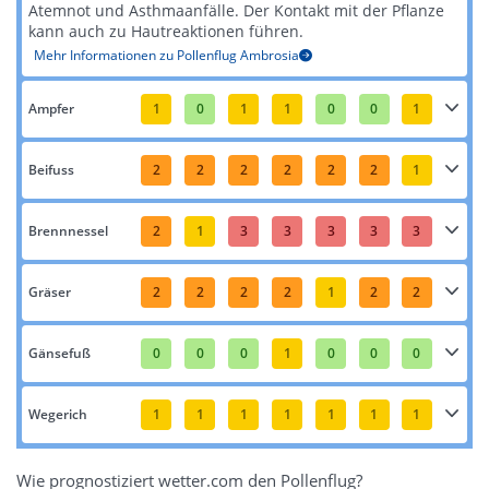
Atemnot und Asthmaanfälle. Der Kontakt mit der Pflanze
kann auch zu Hautreaktionen führen​​.
Mehr Informationen zu Pollenflug Ambrosia
Ampfer
1
0
1
1
0
0
1
Beifuss
2
2
2
2
2
2
1
Brennnessel
2
1
3
3
3
3
3
Gräser
2
2
2
2
1
2
2
Gänsefuß
0
0
0
1
0
0
0
Wegerich
1
1
1
1
1
1
1
Wie prognostiziert wetter.com den Pollenflug?