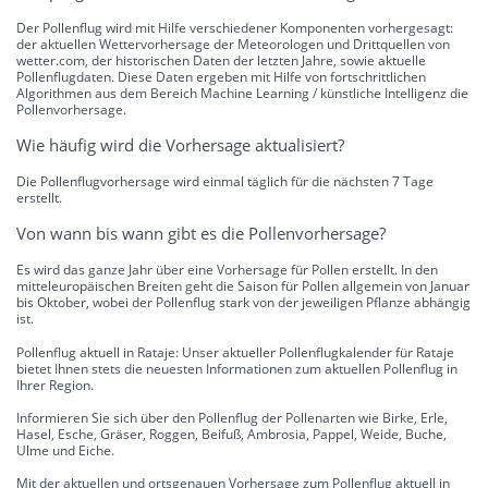
Der Pollenflug wird mit Hilfe verschiedener Komponenten vorhergesagt:
der aktuellen Wettervorhersage der Meteorologen und Drittquellen von
wetter.com, der historischen Daten der letzten Jahre, sowie aktuelle
Pollenflugdaten. Diese Daten ergeben mit Hilfe von fortschrittlichen
Algorithmen aus dem Bereich Machine Learning / künstliche Intelligenz die
Pollenvorhersage.
Wie häufig wird die Vorhersage aktualisiert?
Die Pollenflugvorhersage wird einmal täglich für die nächsten 7 Tage
erstellt.
Von wann bis wann gibt es die Pollenvorhersage?
Es wird das ganze Jahr über eine Vorhersage für Pollen erstellt. In den
mitteleuropäischen Breiten geht die Saison für Pollen allgemein von Januar
bis Oktober, wobei der Pollenflug stark von der jeweiligen Pflanze abhängig
ist.
Pollenflug aktuell in Rataje: Unser aktueller Pollenflugkalender für Rataje
bietet Ihnen stets die neuesten Informationen zum aktuellen Pollenflug in
Ihrer Region.
Informieren Sie sich über den Pollenflug der Pollenarten wie Birke, Erle,
Hasel, Esche, Gräser, Roggen, Beifuß, Ambrosia, Pappel, Weide, Buche,
Ulme und Eiche.
Mit der aktuellen und ortsgenauen Vorhersage zum Pollenflug aktuell in