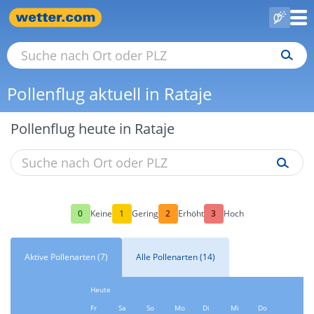
Pollenflug aktuell in Rataje
Pollenflug heute in Rataje
0
1
2
3
Keine
Gering
Erhöht
Hoch
Aktive Pollenarten (7)
Alle Pollenarten (14)
Heute
Fr
Sa
So
Mo
Di
Mi
Do