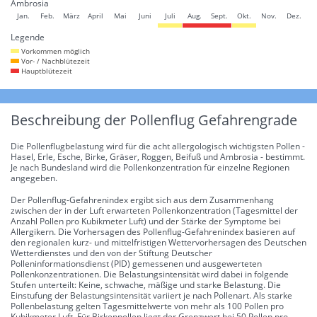
Ambrosia
Jan.
Feb.
März
April
Mai
Juni
Juli
Aug.
Sept.
Okt.
Nov.
Dez.
Legende
Vorkommen möglich
Vor- / Nachblütezeit
Hauptblütezeit
Beschreibung der Pollenflug Gefahrengrade
Die Pollenflugbelastung wird für die acht allergologisch wichtigsten Pollen -
Hasel, Erle, Esche, Birke, Gräser, Roggen, Beifuß und Ambrosia - bestimmt.
Je nach Bundesland wird die Pollenkonzentration für einzelne Regionen
angegeben.
Der Pollenflug-Gefahrenindex ergibt sich aus dem Zusammenhang
zwischen der in der Luft erwarteten Pollenkonzentration (Tagesmittel der
Anzahl Pollen pro Kubikmeter Luft) und der Stärke der Symptome bei
Allergikern. Die Vorhersagen des Pollenflug-Gefahrenindex basieren auf
den regionalen kurz- und mittelfristigen Wettervorhersagen des Deutschen
Wetterdienstes und den von der Stiftung Deutscher
Polleninformationsdienst (PID) gemessenen und ausgewerteten
Pollenkonzentrationen. Die Belastungsintensität wird dabei in folgende
Stufen unterteilt: Keine, schwache, mäßige und starke Belastung. Die
Einstufung der Belastungsintensität variiert je nach Pollenart. Als starke
Pollenbelastung gelten Tagesmittelwerte von mehr als 100 Pollen pro
Kubikmeter Luft. Für Birkenpollen liegt der Grenzwert bei 50 Pollen pro