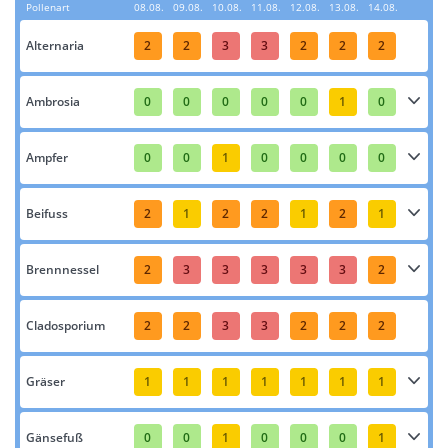
Pollenart
08.08.
09.08.
10.08.
11.08.
12.08.
13.08.
14.08.
Alternaria
2
2
3
3
2
2
2
Ambrosia
0
0
0
0
0
1
0
Ampfer
0
0
1
0
0
0
0
Beifuss
2
1
2
2
1
2
1
Brennnessel
2
3
3
3
3
3
2
Cladosporium
2
2
3
3
2
2
2
Gräser
1
1
1
1
1
1
1
Gänsefuß
0
0
1
0
0
0
1