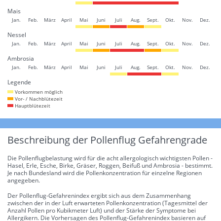
Mais
Jan.
Feb.
März
April
Mai
Juni
Juli
Aug.
Sept.
Okt.
Nov.
Dez.
Nessel
Jan.
Feb.
März
April
Mai
Juni
Juli
Aug.
Sept.
Okt.
Nov.
Dez.
Ambrosia
Jan.
Feb.
März
April
Mai
Juni
Juli
Aug.
Sept.
Okt.
Nov.
Dez.
Legende
Vorkommen möglich
Vor- / Nachblütezeit
Hauptblütezeit
Beschreibung der Pollenflug Gefahrengrade
Die Pollenflugbelastung wird für die acht allergologisch wichtigsten Pollen -
Hasel, Erle, Esche, Birke, Gräser, Roggen, Beifuß und Ambrosia - bestimmt.
Je nach Bundesland wird die Pollenkonzentration für einzelne Regionen
angegeben.
Der Pollenflug-Gefahrenindex ergibt sich aus dem Zusammenhang
zwischen der in der Luft erwarteten Pollenkonzentration (Tagesmittel der
Anzahl Pollen pro Kubikmeter Luft) und der Stärke der Symptome bei
Allergikern. Die Vorhersagen des Pollenflug-Gefahrenindex basieren auf