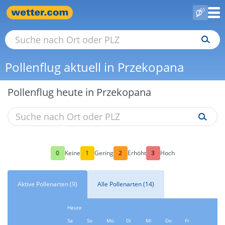
Pollenflug aktuell in Przekopana
Pollenflug heute in Przekopana
0
1
2
3
Keine
Gering
Erhöht
Hoch
Aktive Pollenarten (9)
Alle Pollenarten (14)
Heute
Sa
So
Mo
Di
Mi
Do
Fr