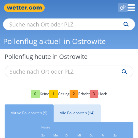
Pollenflug aktuell in Ostrowite
Pollenflug heute in Ostrowite
0
1
2
3
Keine
Gering
Erhöht
Hoch
Aktive Pollenarten (9)
Alle Pollenarten (14)
Heute
So
Mo
Di
Mi
Do
Fr
Sa