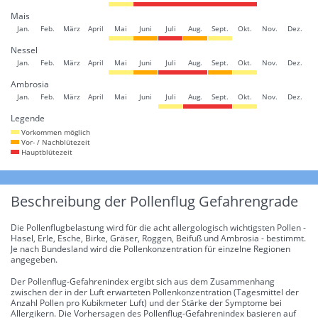
Mais
Jan.
Feb.
März
April
Mai
Juni
Juli
Aug.
Sept.
Okt.
Nov.
Dez.
Nessel
Jan.
Feb.
März
April
Mai
Juni
Juli
Aug.
Sept.
Okt.
Nov.
Dez.
Ambrosia
Jan.
Feb.
März
April
Mai
Juni
Juli
Aug.
Sept.
Okt.
Nov.
Dez.
Legende
Vorkommen möglich
Vor- / Nachblütezeit
Hauptblütezeit
Beschreibung der Pollenflug Gefahrengrade
Die Pollenflugbelastung wird für die acht allergologisch wichtigsten Pollen -
Hasel, Erle, Esche, Birke, Gräser, Roggen, Beifuß und Ambrosia - bestimmt.
Je nach Bundesland wird die Pollenkonzentration für einzelne Regionen
angegeben.
Der Pollenflug-Gefahrenindex ergibt sich aus dem Zusammenhang
zwischen der in der Luft erwarteten Pollenkonzentration (Tagesmittel der
Anzahl Pollen pro Kubikmeter Luft) und der Stärke der Symptome bei
Allergikern. Die Vorhersagen des Pollenflug-Gefahrenindex basieren auf