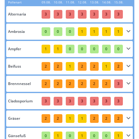
Pollenart
09.08.
10.08.
11.08.
12.08.
13.08.
14.08.
15.08.
Alternaria
3
3
3
3
3
3
3
Ambrosia
0
0
0
1
1
1
1
Ampfer
1
1
0
0
0
0
0
Beifuss
2
2
1
2
2
1
2
Brennnessel
2
2
2
2
2
2
3
Cladosporium
3
3
3
3
3
3
3
Gräser
2
2
1
1
2
2
2
Gänsefuß
0
1
0
1
0
0
1