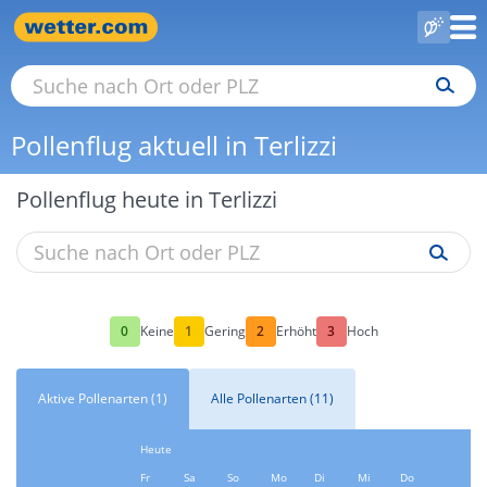
Pollenflug aktuell in Terlizzi
Pollenflug heute in Terlizzi
0
1
2
3
Keine
Gering
Erhöht
Hoch
Aktive Pollenarten (1)
Alle Pollenarten (11)
Heute
Fr
Sa
So
Mo
Di
Mi
Do