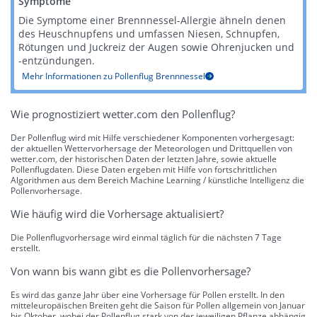
Symptome
Die Symptome einer Brennnessel-Allergie ähneln denen
des Heuschnupfens und umfassen Niesen, Schnupfen,
Rötungen und Juckreiz der Augen sowie Ohrenjucken und
-entzündungen​​​​.
Mehr Informationen zu Pollenflug Brennnessel
Wie prognostiziert wetter.com den Pollenflug?
Der Pollenflug wird mit Hilfe verschiedener Komponenten vorhergesagt:
der aktuellen Wettervorhersage der Meteorologen und Drittquellen von
wetter.com, der historischen Daten der letzten Jahre, sowie aktuelle
Pollenflugdaten. Diese Daten ergeben mit Hilfe von fortschrittlichen
Algorithmen aus dem Bereich Machine Learning / künstliche Intelligenz die
Pollenvorhersage.
Wie häufig wird die Vorhersage aktualisiert?
Die Pollenflugvorhersage wird einmal täglich für die nächsten 7 Tage
erstellt.
Von wann bis wann gibt es die Pollenvorhersage?
Es wird das ganze Jahr über eine Vorhersage für Pollen erstellt. In den
mitteleuropäischen Breiten geht die Saison für Pollen allgemein von Januar
bis Oktober, wobei der Pollenflug stark von der jeweiligen Pflanze abhängig