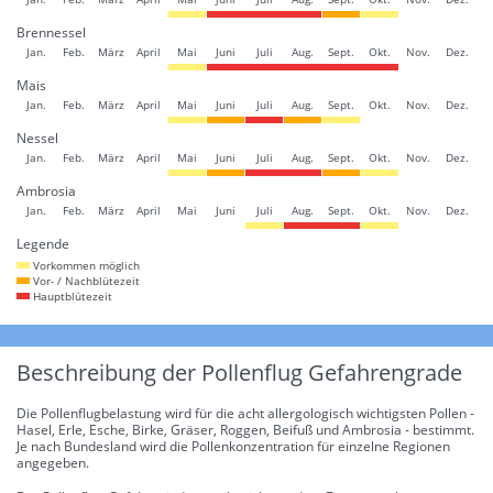
Brennessel
Jan.
Feb.
März
April
Mai
Juni
Juli
Aug.
Sept.
Okt.
Nov.
Dez.
Mais
Jan.
Feb.
März
April
Mai
Juni
Juli
Aug.
Sept.
Okt.
Nov.
Dez.
Nessel
Jan.
Feb.
März
April
Mai
Juni
Juli
Aug.
Sept.
Okt.
Nov.
Dez.
Ambrosia
Jan.
Feb.
März
April
Mai
Juni
Juli
Aug.
Sept.
Okt.
Nov.
Dez.
Legende
Vorkommen möglich
Vor- / Nachblütezeit
Hauptblütezeit
Beschreibung der Pollenflug Gefahrengrade
Die Pollenflugbelastung wird für die acht allergologisch wichtigsten Pollen -
Hasel, Erle, Esche, Birke, Gräser, Roggen, Beifuß und Ambrosia - bestimmt.
Je nach Bundesland wird die Pollenkonzentration für einzelne Regionen
angegeben.