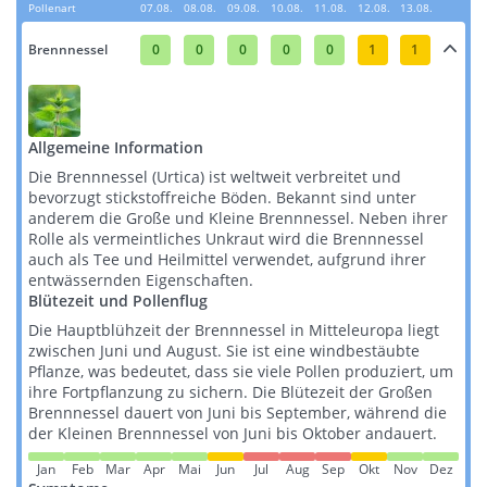
Pollenart
07.08.
08.08.
09.08.
10.08.
11.08.
12.08.
13.08.
Brennnessel
0
0
0
0
0
1
1
Allgemeine Information
Die Brennnessel (Urtica) ist weltweit verbreitet und
bevorzugt stickstoffreiche Böden. Bekannt sind unter
anderem die Große und Kleine Brennnessel. Neben ihrer
Rolle als vermeintliches Unkraut wird die Brennnessel
auch als Tee und Heilmittel verwendet, aufgrund ihrer
entwässernden Eigenschaften​​.
Blütezeit und Pollenflug
Die Hauptblühzeit der Brennnessel in Mitteleuropa liegt
zwischen Juni und August. Sie ist eine windbestäubte
Pflanze, was bedeutet, dass sie viele Pollen produziert, um
ihre Fortpflanzung zu sichern. Die Blütezeit der Großen
Brennnessel dauert von Juni bis September, während die
der Kleinen Brennnessel von Juni bis Oktober andauert​​​​.
Jan
Feb
Mar
Apr
Mai
Jun
Jul
Aug
Sep
Okt
Nov
Dez