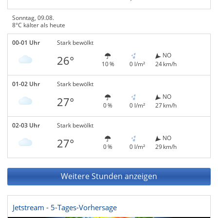
Sonntag, 09.08.
8°C kälter als heute
00-01 Uhr
Stark bewölkt
NO
26°
10 %
0 l/m²
24 km/h
01-02 Uhr
Stark bewölkt
NO
27°
0 %
0 l/m²
27 km/h
02-03 Uhr
Stark bewölkt
NO
27°
0 %
0 l/m²
29 km/h
Weitere Stunden anzeigen
Jetstream - 5-Tages-Vorhersage