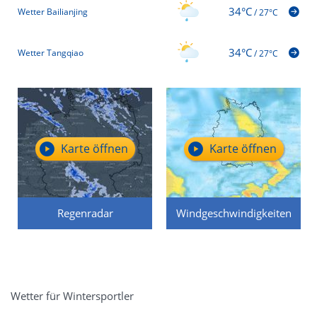
34°C
Wetter Bailianjing
/
27°C
34°C
Wetter Tangqiao
/
27°C
Karte öffnen
Karte öffnen
Regenradar
Windgeschwindigkeiten
Wetter für Wintersportler