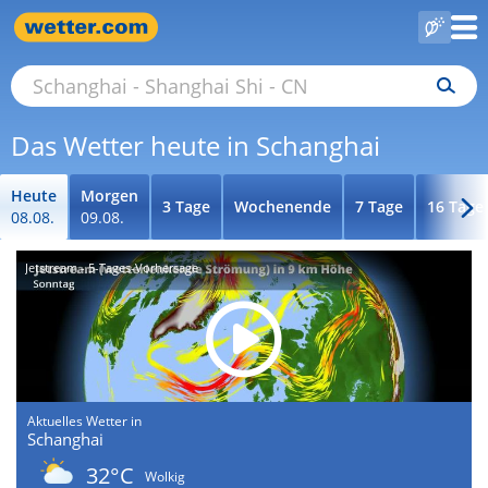
Das Wetter heute in Schanghai
Heute
Morgen
3 Tage
Wochenende
7 Tage
16 Tage
08.08.
09.08.
Jetstream - 5-Tages-Vorhersage
Aktuelles Wetter in
Schanghai
32°C
Wolkig