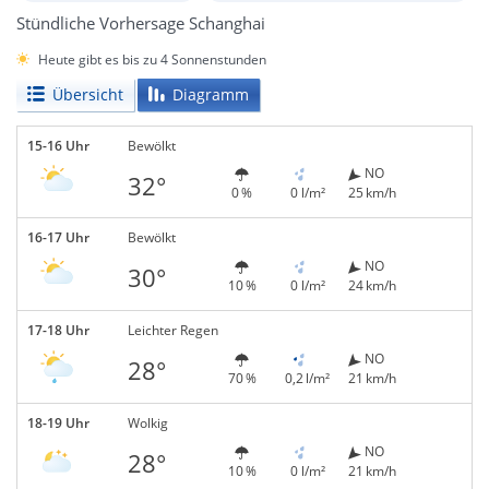
Stündliche Vorhersage Schanghai
Heute gibt es bis zu 4 Sonnenstunden
Übersicht
Diagramm
15-16 Uhr
Bewölkt
NO
32°
0 %
0 l/m²
25 km/h
16-17 Uhr
Bewölkt
NO
30°
10 %
0 l/m²
24 km/h
17-18 Uhr
Leichter Regen
NO
28°
70 %
0,2 l/m²
21 km/h
18-19 Uhr
Wolkig
NO
28°
10 %
0 l/m²
21 km/h