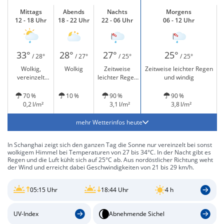
Mittags
Abends
Nachts
Morgens
12 - 18 Uhr
18 - 22 Uhr
22 - 06 Uhr
06 - 12 Uhr
33°
28°
27°
25°
/ 28°
/ 27°
/ 25°
/ 25°
Wolkig,
Wolkig
Zeitweise
Zeitweise leichter Regen
vereinzelt
leichter Regen
und windig
leichter Regen
und windig
70 %
10 %
90 %
90 %
0,2 l/m²
3,1 l/m²
3,8 l/m²
mehr Wetterinfos heute
In Schanghai zeigt sich den ganzen Tag die Sonne nur vereinzelt bei sonst
wolkigem Himmel bei Temperaturen von 27 bis 34°C. In der Nacht gibt es
Regen und die Luft kühlt sich auf 25°C ab. Aus nordöstlicher Richtung weht
der Wind und erreicht dabei Geschwindigkeiten von 21 bis 29 km/h.
05:15 Uhr
18:44 Uhr
4 h
UV-Index
Abnehmende Sichel