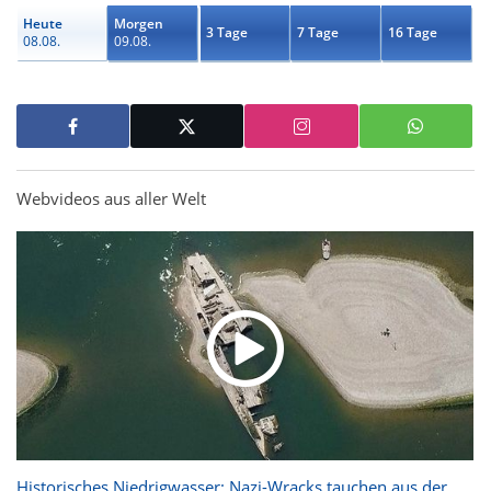
Heute
Morgen
3 Tage
7 Tage
16 Tage
08.08.
09.08.
Webvideos aus aller Welt
Historisches Niedrigwasser: Nazi-Wracks tauchen aus der