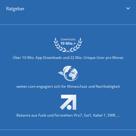
Nachrichten
Deutschlandwetter
Schweizwetter
Österreichwetter
Regionalwetter
Wetter in Europa
Wetter Weltweit
Wetterlexikon
Promi-News
Ratgeber
Biowetter
Glätteindex
Reiseziel Finder
Erkältungswetter
Klima & Umwelt
Über 10 Mio. App Downloads und 22 Mio. Unique User pro Monat
wetter.com engagiert sich für Klimaschutz und Nachhaltigkeit
Bekannt aus Funk und Fernsehen: Pro7, Sat1, Kabel 1, SWR, ...