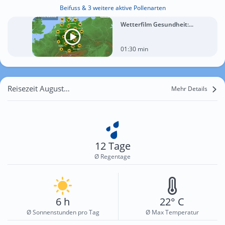
Beifuss & 3 weitere aktive Pollenarten
Wetterfilm Gesundheit:...
01:30 min
Reisezeit August für Twickenham
Mehr Details
12 Tage
Ø Regentage
6 h
22° C
Ø Sonnenstunden pro Tag
Ø Max Temperatur