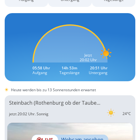
Jetzt
20:02 Uhr
05:58 Uhr
14h 53m
20:51 Uhr
Aufgang
Tageslänge
Untergang
Heute werden bis zu 13 Sonnenstunden erwartet
Steinbach (Rothenburg ob der Taube...
24°C
jetzt 20:02 Uhr.
Sonnig
LIVE
Webcam ansehen