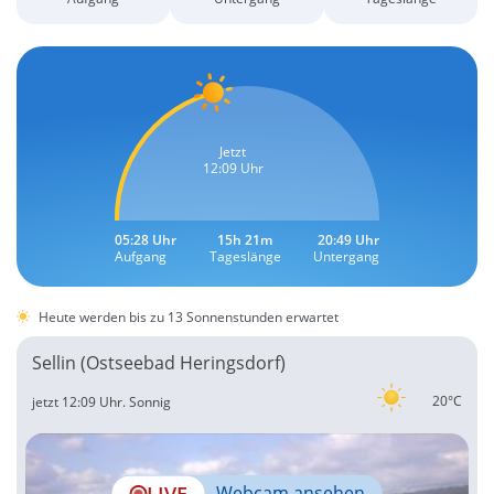
Jetzt
12:09 Uhr
05:28 Uhr
15h 21m
20:49 Uhr
Aufgang
Tageslänge
Untergang
Heute werden bis zu 13 Sonnenstunden erwartet
Sellin (Ostseebad Heringsdorf)
20°C
jetzt 12:09 Uhr.
Sonnig
LIVE
Webcam ansehen