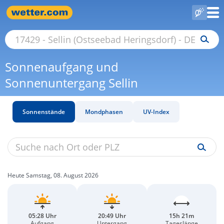
Sonnenaufgang und
Sonnenuntergang Sellin
Sonnenstände
Mondphasen
UV-Index
Heute Samstag, 08. August 2026
05:28 Uhr
20:49 Uhr
15h 21m
Aufgang
Untergang
Tageslänge