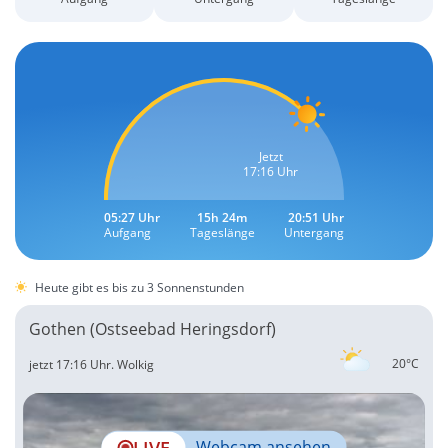
Jetzt
17:16 Uhr
05:27 Uhr
15h 24m
20:51 Uhr
Aufgang
Tageslänge
Untergang
Heute gibt es bis zu 3 Sonnenstunden
Gothen (Ostseebad Heringsdorf)
20°C
jetzt 17:16 Uhr.
Wolkig
LIVE
Webcam ansehen