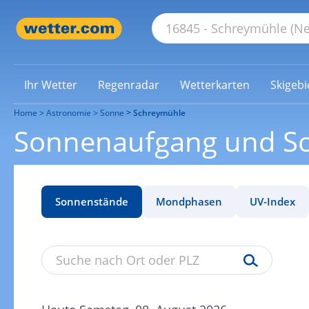
Ihr Wetter
Regenradar
Wetterkarten
Skigebi
Home
Astronomie
Sonne
Schreymühle
Sonnenaufgang und S
Sonnenstände
Mondphasen
UV-Index