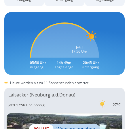
Jetzt
17:56 Uhr
05:56 Uhr
14h 49m
20:45 Uhr
Aufgang
Tageslänge
Untergang
Heute werden bis zu 11 Sonnenstunden erwartet
Laisacker (Neuburg a.d.Donau)
27°C
jetzt 17:56 Uhr.
Sonnig
LIVE
Webcam ansehen