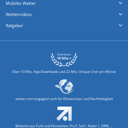
Mobiles Wetter
iPhone Wetter
iPad Wetter
Android Wetter
Wettervideos
Nachrichten
Deutschlandwetter
Schweizwetter
Österreichwetter
Regionalwetter
Wetter in Europa
Wetter Weltweit
Wetterlexikon
Promi-News
Ratgeber
Biowetter
Glätteindex
Reiseziel Finder
Erkältungswetter
Klima & Umwelt
Über 10 Mio. App Downloads und 22 Mio. Unique User pro Monat
wetter.com engagiert sich für Klimaschutz und Nachhaltigkeit
Bekannt aus Funk und Fernsehen: Pro7, Sat1, Kabel 1, SWR, ...