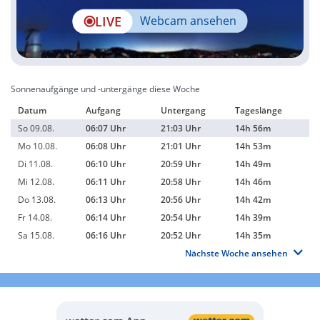
LIVE
Webcam ansehen
Sonnenaufgänge und -untergänge diese Woche
Datum
Aufgang
Untergang
Tageslänge
So 09.08.
06:07 Uhr
21:03 Uhr
14h 56m
Mo 10.08.
06:08 Uhr
21:01 Uhr
14h 53m
Di 11.08.
06:10 Uhr
20:59 Uhr
14h 49m
Mi 12.08.
06:11 Uhr
20:58 Uhr
14h 46m
Do 13.08.
06:13 Uhr
20:56 Uhr
14h 42m
Fr 14.08.
06:14 Uhr
20:54 Uhr
14h 39m
Sa 15.08.
06:16 Uhr
20:52 Uhr
14h 35m
Nächste Woche ansehen