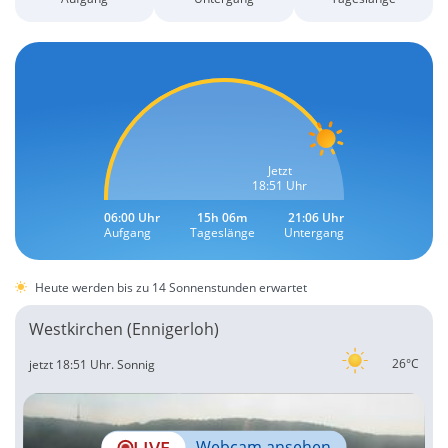
Jetzt
18:51 Uhr
06:00 Uhr
15h 06m
21:06 Uhr
Aufgang
Tageslänge
Untergang
Heute werden bis zu 14 Sonnenstunden erwartet
Westkirchen (Ennigerloh)
26°C
jetzt 18:51 Uhr.
Sonnig
LIVE
Webcam ansehen