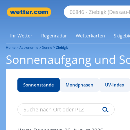
Ihr Wetter
Regenradar
Wetterkarten
Skigebi
Home
Astronomie
Sonne
Ziebigk
Sonnenaufgang und So
Sonnenstände
Mondphasen
UV-Index