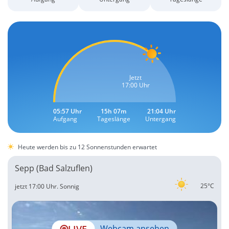
Jetzt
17:00 Uhr
05:57 Uhr
15h 07m
21:04 Uhr
Aufgang
Tageslänge
Untergang
Heute werden bis zu 12 Sonnenstunden erwartet
Sepp (Bad Salzuflen)
25°C
jetzt 17:00 Uhr.
Sonnig
LIVE
Webcam ansehen