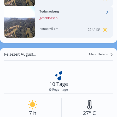
Todtnauberg
geschlossen
heute:
+0 cm
22°
/ 13°
Reisezeit August für Harpolingen
Mehr Details
10 Tage
Ø Regentage
7 h
27° C