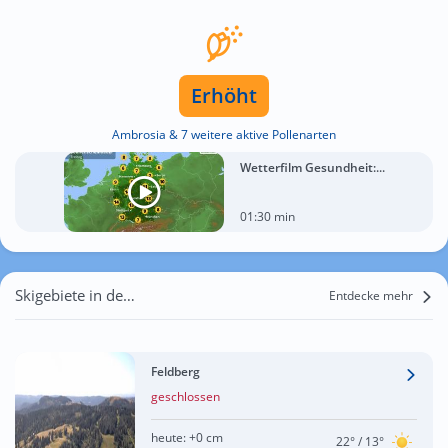
Erhöht
Ambrosia & 7 weitere aktive Pollenarten
Wetterfilm Gesundheit:...
01:30 min
Skigebiete in der Nähe von Harpolingen
Entdecke mehr
Feldberg
geschlossen
heute:
+0 cm
22°
/ 13°