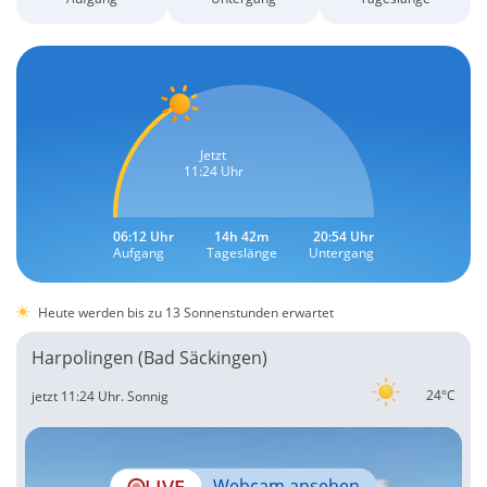
Jetzt
11:24 Uhr
06:12 Uhr
14h 42m
20:54 Uhr
Aufgang
Tageslänge
Untergang
Heute werden bis zu 13 Sonnenstunden erwartet
Harpolingen (Bad Säckingen)
24°C
jetzt 11:24 Uhr.
Sonnig
LIVE
Webcam ansehen