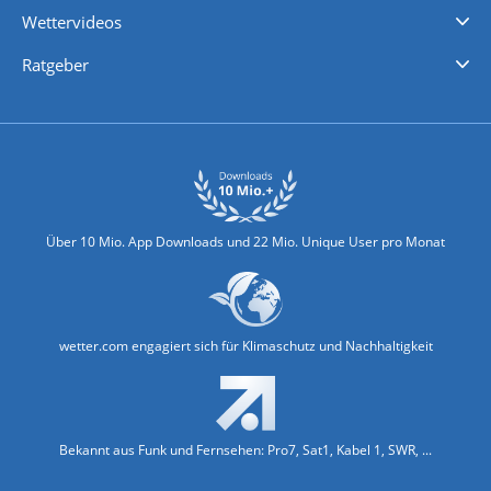
Wettervideos
Nachrichten
Deutschlandwetter
Schweizwetter
Österreichwetter
Regionalwetter
Wetter in Europa
Wetter Weltweit
Wetterlexikon
Promi-News
Ratgeber
Biowetter
Glätteindex
Reiseziel Finder
Erkältungswetter
Klima & Umwelt
Über 10 Mio. App Downloads und 22 Mio. Unique User pro Monat
wetter.com engagiert sich für Klimaschutz und Nachhaltigkeit
Bekannt aus Funk und Fernsehen: Pro7, Sat1, Kabel 1, SWR, ...