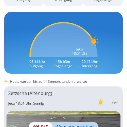
Jetzt
18:51 Uhr
05:44 Uhr
15h 03m
20:47 Uhr
Aufgang
Tageslänge
Untergang
Heute werden bis zu 11 Sonnenstunden erwartet
Zetzscha (Altenburg)
23°C
jetzt 18:51 Uhr.
Sonnig
LIVE
Webcam ansehen