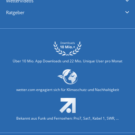
Wettervideos
Nachrichten
Deutschlandwetter
Schweizwetter
Österreichwetter
Regionalwetter
Wetter in Europa
Wetter Weltweit
Wetterlexikon
Promi-News
Ratgeber
Biowetter
Glätteindex
Reiseziel Finder
Erkältungswetter
Klima & Umwelt
Über 10 Mio. App Downloads und 22 Mio. Unique User pro Monat
wetter.com engagiert sich für Klimaschutz und Nachhaltigkeit
Bekannt aus Funk und Fernsehen: Pro7, Sat1, Kabel 1, SWR, ...