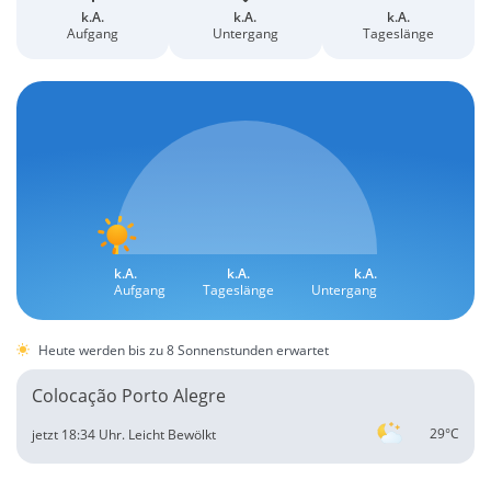
k.A.
k.A.
k.A.
Aufgang
Untergang
Tageslänge
k.A.
k.A.
k.A.
Aufgang
Tageslänge
Untergang
Heute werden bis zu 8 Sonnenstunden erwartet
Colocação Porto Alegre
29°C
jetzt 18:34 Uhr.
Leicht Bewölkt