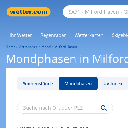
Ihr Wetter
Regenradar
Wetterkarten
Skigebi
Home
Astronomie
Mond
Milford Haven
Mondphasen in Milfor
Sonnenstände
Mondphasen
UV-Index