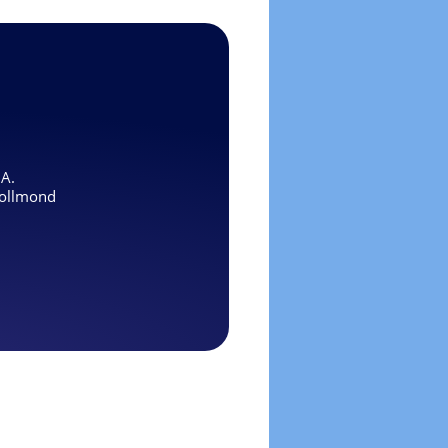
.A.
ollmond