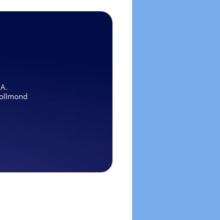
.A.
ollmond