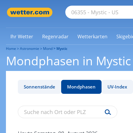
Ihr Wetter
Regenradar
Wetterkarten
Skigebi
Home
Astronomie
Mond
Mystic
Mondphasen in Mystic
Sonnenstände
Mondphasen
UV-Index