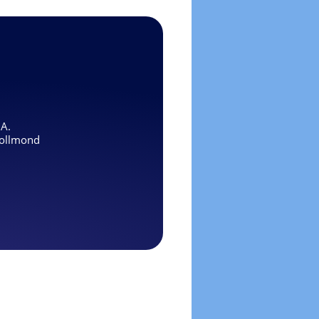
.A.
ollmond