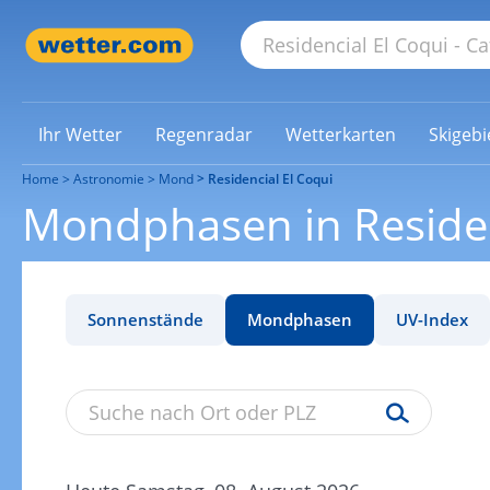
Ihr Wetter
Regenradar
Wetterkarten
Skigebi
Home
Astronomie
Mond
Residencial El Coqui
Mondphasen in Residen
Sonnenstände
Mondphasen
UV-Index