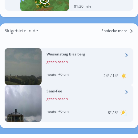
01:30 min
Skigebiete in der Nähe von Melchingen
Entdecke mehr
Wiesensteig Bläsiberg
geschlossen
heute:
+0 cm
24°
/ 14°
Saas-Fee
geschlossen
heute:
+0 cm
8°
/ 3°