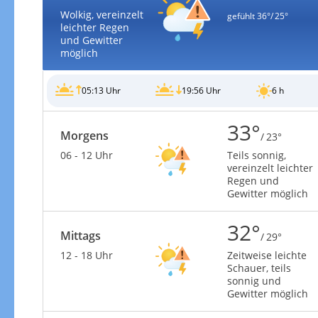
Wolkig, vereinzelt
gefühlt
36°/ 25°
leichter Regen
und Gewitter
möglich
05:13 Uhr
19:56 Uhr
6 h
33°
Morgens
/ 23°
06 - 12 Uhr
Teils sonnig,
vereinzelt leichter
Regen und
Gewitter möglich
32°
Mittags
/ 29°
12 - 18 Uhr
Zeitweise leichte
Schauer, teils
sonnig und
Gewitter möglich