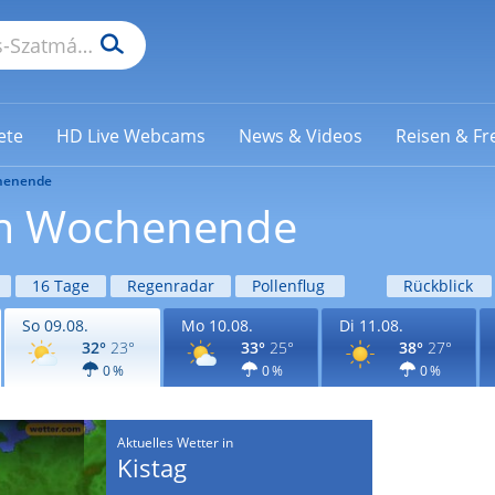
ete
HD Live Webcams
News & Videos
Reisen & Fre
henende
 am Wochenende
16 Tage
Regenradar
Pollenflug
Rückblick
So 09.08.
Mo 10.08.
Di 11.08.
32°
23°
33°
25°
38°
27°
0 %
0 %
0 %
Aktuelles Wetter in
Kistag