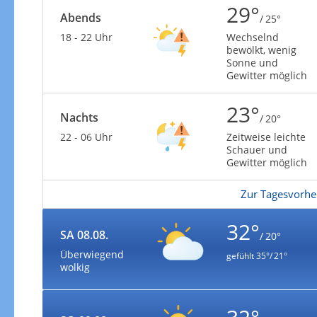
29°
Abends
/ 25°
18 - 22 Uhr
Wechselnd
bewölkt, wenig
Sonne und
Gewitter möglich
23°
Nachts
/ 20°
22 - 06 Uhr
Zeitweise leichte
Schauer und
Gewitter möglich
Zur Tagesvorhe
32°
SA 08.08.
/ 20°
Überwiegend
gefühlt
35°/ 21°
wolkig