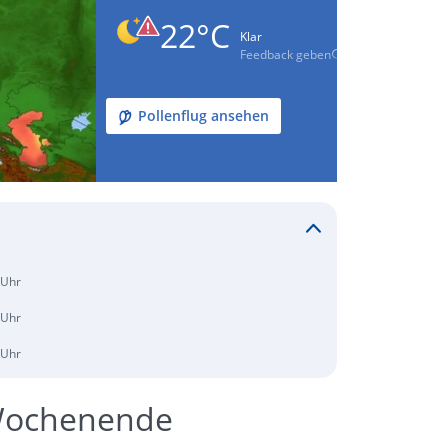
22°C
Klar
Feedback geben
Pollenflug ansehen
 Uhr
 Uhr
 Uhr
 Wochenende