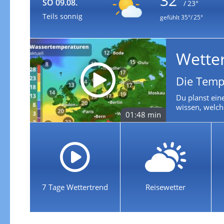
32°
SO 09.08.
/ 23°
Teils sonnig
gefühlt
35°/ 25°
Wette
Die Temp
Du planst ein
wissen, welch
01:48 min
7 Tage Wettertrend
Reisewetter