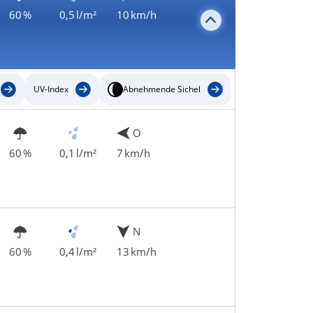
60 %
0,5 l/m²
10 km/h
UV-Index
Abnehmende Sichel
O
60 %
0,1 l/m²
7 km/h
N
60 %
0,4 l/m²
13 km/h