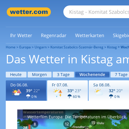
Ihr Wetter
Regenradar
Wetterkarten
Skigebi
Home
Europa
Ungarn
Komitat Szabolcs-Szatmár-Bereg
Kistag
Woc
Das Wetter in Kistag
Heute
Morgen
3 Tage
Wochenende
7 Tage
Do 06.08.
Fr 07.08.
Sa 08.08.
39°
22°
33°
23°
32°
20°
0 %
60 %
0 %
Wetterfilm Europa: Die Temperaturen im Überblick