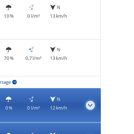
N
10 %
0 l/m²
13 km/h
N
70 %
0,7 l/m²
13 km/h
rsage
N
0 %
0 l/m²
12 km/h