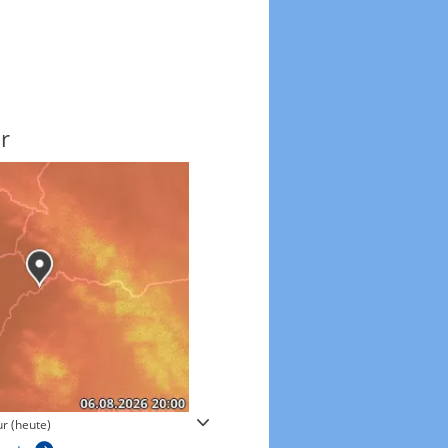
r
Windgeschwindigkeite
r (heute)
Windgeschwindigkeiten in 3h