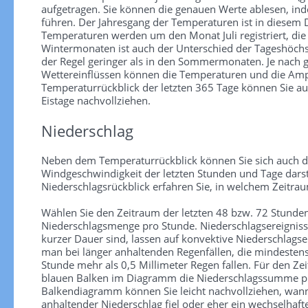
aufgetragen. Sie können die genauen Werte ablesen, in
führen. Der Jahresgang der Temperaturen ist in diesem
Temperaturen werden um den Monat Juli registriert, die
Wintermonaten ist auch der Unterschied der Tageshöchs
der Regel geringer als in den Sommermonaten. Je nach
Wettereinflüssen können die Temperaturen und die Ampl
Temperaturrückblick der letzten 365 Tage können Sie au
Eistage nachvollziehen.
Niederschlag
Neben dem Temperaturrückblick können Sie sich auch d
Windgeschwindigkeit der letzten Stunden und Tage darst
Niederschlagsrückblick erfahren Sie, in welchem Zeitra
Wählen Sie den Zeitraum der letzten 48 bzw. 72 Stunden
Niederschlagsmenge pro Stunde. Niederschlagsereignisse 
kurzer Dauer sind, lassen auf konvektive Niederschlagse
man bei länger anhaltenden Regenfällen, die mindesten
Stunde mehr als 0,5 Millimeter Regen fallen. Für den Zei
blauen Balken im Diagramm die Niederschlagssumme pr
Balkendiagramm können Sie leicht nachvollziehen, wann
anhaltender Niederschlag fiel oder eher ein wechselhaf