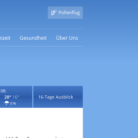
Pollenflug
izeit
Gesundheit
Über Uns
.08.
28°
16°
16-Tage Ausblick
0 %