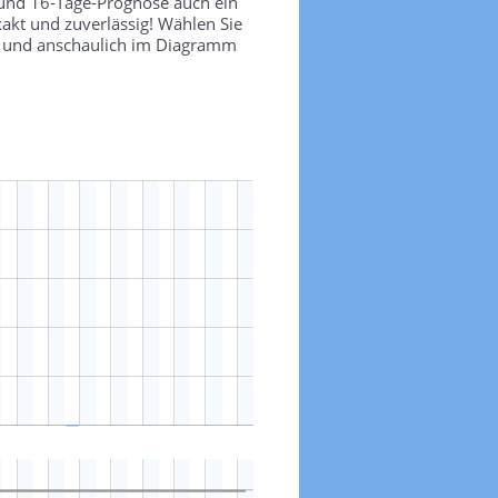
 und 16-Tage-Prognose auch ein
akt und zuverlässig! Wählen Sie
ch und anschaulich im Diagramm