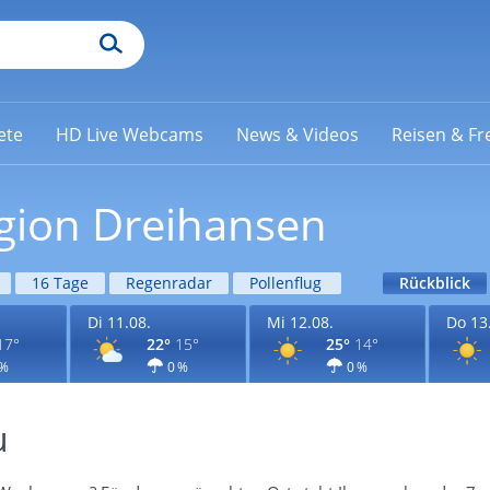
ete
HD Live Webcams
News & Videos
Reisen & Fre
egion Dreihansen
16 Tage
Regenradar
Pollenflug
Rückblick
Di 11.08.
Mi 12.08.
Do 13
17°
22°
15°
25°
14°
 %
0 %
0 %
u