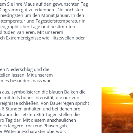
dem Sie Ihre Maus auf den gewünschten Tag
 Diagramm gut zu erkennen. Die höchsten
 niedrigsten um den Monat Januar. In den
ttemperatur und Tagestiefsttemperatur in
 geographischer Lage und bestimmten
ituden variieren. Mit unserem
ch Extremereignisse wie Hitzewellen oder
en Niederschlag und die
ellen lassen. Mit unserem
um es besonders nass war.
 aus, symbolisieren die blauen Balken die
mit teils hoher Intensität, die nur von
reignisse schließen. Von Dauerregen spricht
s 6 Stunden anhalten und bei denen pro
traum der letzten 365 Tagen stellen die
o Tag dar. Mit diesem anschaulichen
 es längere trockene Phasen gab,
ter Witterungscharakter überwog.