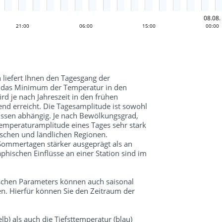
08.08.
21:00
09:00
06:00
15:00
00:00
 liefert Ihnen den Tagesgang der
d das Minimum der Temperatur in den
 je nach Jahreszeit in den frühen
d erreicht. Die Tagesamplitude ist sowohl
üssen abhängig. Je nach Bewölkungsgrad,
mperaturamplitude eines Tages sehr stark
schen und ländlichen Regionen.
 Sommertagen stärker ausgeprägt als an
hischen Einflüsse an einer Station sind im
schen Parameters können auch saisonal
n. Hierfür können Sie den Zeitraum der
lb) als auch die Tiefsttemperatur (blau)