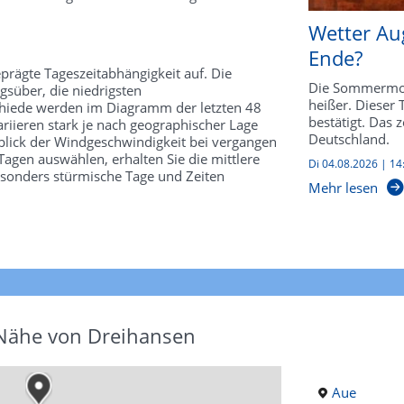
Wetter Au
Ende?
prägte Tageszeitabhängigkeit auf. Die
Die Sommermon
süber, die niedrigsten
heißer. Dieser
schiede werden im Diagramm der letzten 48
bestätigt. Das 
riieren stark je nach geographischer Lage
Deutschland.
kblick der Windgeschwindigkeit bei vergangen
agen auswählen, erhalten Sie die mittlere
Di 04.08.2026 | 14
esonders stürmische Tage und Zeiten
Mehr lesen
 Nähe von Dreihansen
Aue