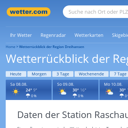
Ihr Wetter
Regenradar
Wetterkarten
Skigebi
Home
Wetterrückblick der Region Dreihansen
Wetterrückblick der R
Heute
Morgen
3 Tage
Wochenende
7 Tage
Sa 08.08.
So 09.08.
Mo 10.08.
24°
9°
30°
16°
30°
0 %
0 %
0
Daten der Station Rascha