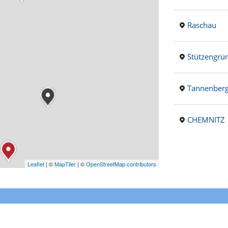
Raschau
Stützengrü
Tannenber
CHEMNITZ
Leaflet
|
©
MapTiler
| ©
OpenStreetMap contributors