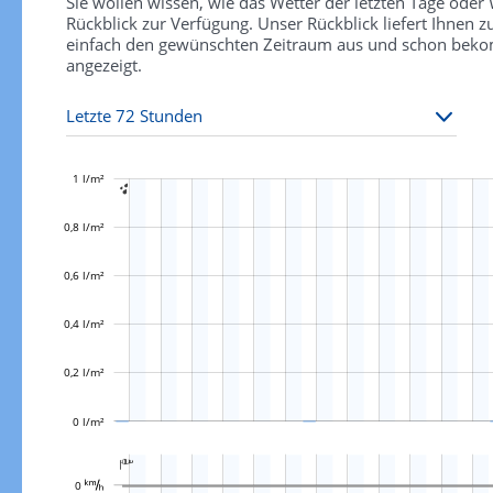
Sie wollen wissen, wie das Wetter der letzten Tage ode
Rückblick zur Verfügung. Unser Rückblick liefert Ihnen
einfach den gewünschten Zeitraum aus und schon bekomm
angezeigt.
1 l/m²

0,8 l/m²
0,6 l/m²
L
0,4 l/m²
0,2 l/m²
0 l/m²
L

L
0 