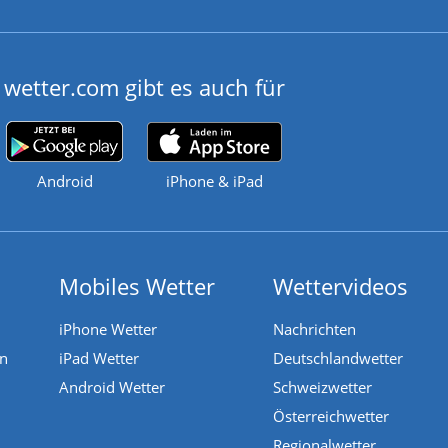
wetter.com gibt es auch für
Android
iPhone & iPad
Mobiles Wetter
Wettervideos
iPhone Wetter
Nachrichten
en
iPad Wetter
Deutschlandwetter
Android Wetter
Schweizwetter
Österreichwetter
Regionalwetter