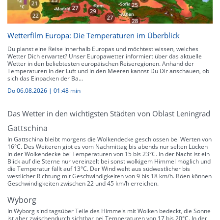
Wetterfilm Europa: Die Temperaturen im Überblick
Du planst eine Reise innerhalb Europas und möchtest wissen, welches
Wetter Dich erwartet? Unser Europawetter informiert über das aktuelle
Wetter in den beliebtesten europäischen Reiseregionen. Anhand der
Temperaturen in der Luft und in den Meeren kannst Du Dir anschauen, ob
sich das Einpacken der Ba...
Do 06.08.2026
|
01:48 min
Das Wetter in den wichtigsten Städten von Oblast Leningrad
Gattschina
In Gattschina bleibt morgens die Wolkendecke geschlossen bei Werten von
16°C. Des Weiteren gibt es vom Nachmittag bis abends nur selten Lücken
in der Wolkendecke bei Temperaturen von 15 bis 23°C. In der Nacht ist ein
Blick auf die Sterne nur vereinzelt bei sonst wolkigem Himmel möglich und
die Temperatur fällt auf 13°C. Der Wind weht aus südwestlicher bis
westlicher Richtung mit Geschwindigkeiten von 9 bis 18 km/h. Böen können
Geschwindigkeiten zwischen 22 und 45 km/h erreichen.
Wyborg
In Wyborg sind tagsüber Teile des Himmels mit Wolken bedeckt, die Sonne
ist aber zwischendurch sichtbar bei Temperaturen von 17 bis 20°C. In der