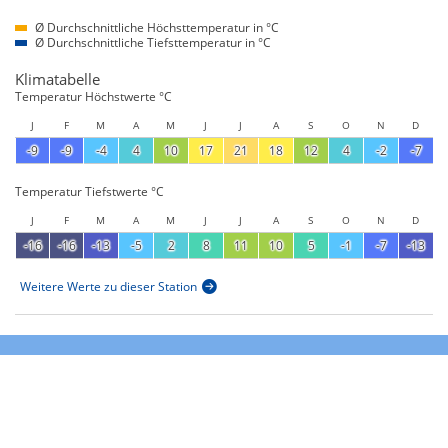
Ø Durchschnittliche Höchsttemperatur in °C
Ø Durchschnittliche Tiefsttemperatur in °C
Klimatabelle
Temperatur Höchstwerte °C
J
F
M
A
M
J
J
A
S
O
N
D
-9
-9
-4
4
10
17
21
18
12
4
-2
-7
Temperatur Tiefstwerte °C
J
F
M
A
M
J
J
A
S
O
N
D
-16
-16
-13
-5
2
8
11
10
5
-1
-7
-13
Weitere Werte zu dieser Station