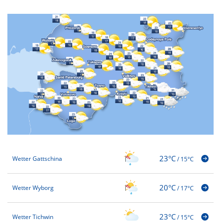
23°C
Wetter Gattschina
/
15°C
20°C
Wetter Wyborg
/
17°C
23°C
Wetter Tichwin
/
15°C