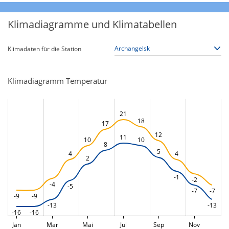
Klimadiagramme und Klimatabellen
Klimadaten für die Station
Klimadiagramm Temperatur
21
18
17
12
11
10
10
8
5
4
4
2
-1
-2
-4
-5
-7
-7
-9
-9
-13
-13
-16
-16
Jan
Mar
Mai
Jul
Sep
Nov