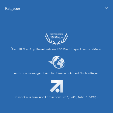
Nachrichten
Deutschlandwetter
Schweizwetter
Österreichwetter
Regionalwetter
Wetter in Europa
Wetter Weltweit
Wetterlexikon
Promi-News
Ratgeber
Biowetter
Glätteindex
Reiseziel Finder
Erkältungswetter
Klima & Umwelt
Über 10 Mio. App Downloads und 22 Mio. Unique User pro Monat
wetter.com engagiert sich für Klimaschutz und Nachhaltigkeit
Bekannt aus Funk und Fernsehen: Pro7, Sat1, Kabel 1, SWR, ...