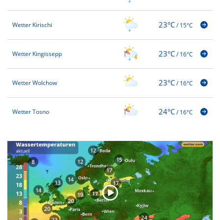
23°C
Wetter Kirischi
/
15°C
23°C
Wetter Kingissepp
/
16°C
23°C
Wetter Wolchow
/
16°C
24°C
Wetter Tosno
/
16°C