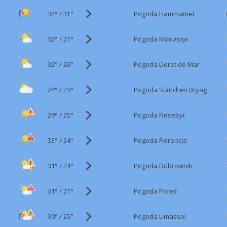
34°
/
Pogoda Hammamet
31°
32°
/
Pogoda Monastyr
27°
32°
/
Pogoda Lloret de Mar
26°
24°
/
Pogoda Slanchev Bryag
23°
29°
/
Pogoda Nesebyr
25°
33°
/
Pogoda Florencja
24°
31°
/
Pogoda Dubrownik
24°
31°
/
Pogoda Poreč
27°
30°
/
Pogoda Limassol
25°