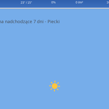
0%
0 l/m²
1
23° / 15°
a nadchodzące 7 dni - Piecki