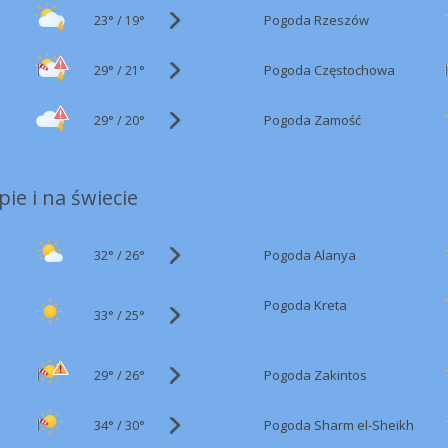
23°
/
Pogoda Rzeszów
19°
29°
/
Pogoda Częstochowa
21°
29°
/
Pogoda Zamość
20°
ie i na świecie
32°
/
Pogoda Alanya
26°
Pogoda Kreta
33°
/
25°
29°
/
Pogoda Zakintos
26°
34°
/
Pogoda Sharm el-Sheikh
30°