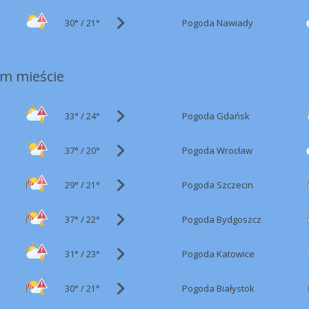
30°
/
Pogoda Nawiady
21°
m mieście
33°
/
Pogoda Gdańsk
24°
37°
/
Pogoda Wrocław
20°
29°
/
Pogoda Szczecin
21°
37°
/
Pogoda Bydgoszcz
22°
31°
/
Pogoda Katowice
23°
30°
/
Pogoda Białystok
21°