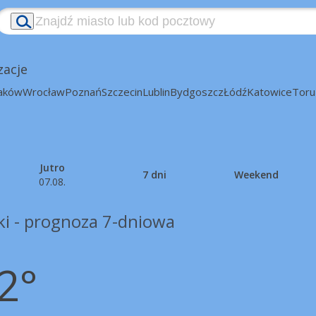
zacje
aków
Wrocław
Poznań
Szczecin
Lublin
Bydgoszcz
Łódź
Katowice
Toru
Jutro
7 dni
Weekend
07.08.
ki - prognoza 7-dniowa
2°