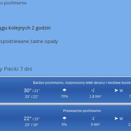
zo pochmurno
ągu kolejnych 2 godzin
ą spodziewane żadne opady
 Piecki 7 dni
Bardzo pochmurno, rozproszony lekki deszcz i możliwe burze
30°
W
/
21°
70%
1,8 l/m²
7
33° / 22°
Przeważnie pochmurno
22°
W
/
15°
0%
0 l/m²
1
23° / 16°