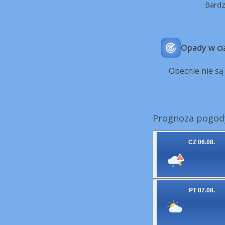
Bard
Opady w ci
Obecnie nie s
Prognoza pogody
CZ 06.08.
PT 07.08.