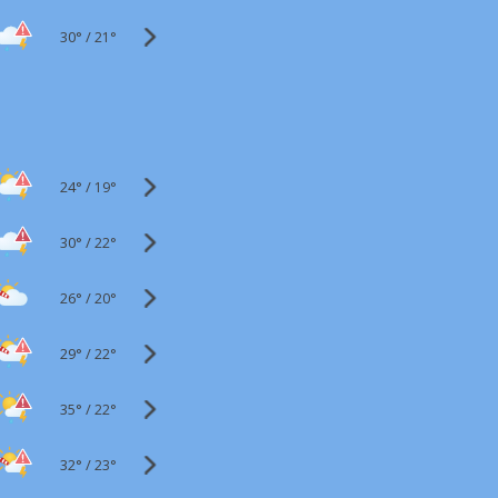
30°
/
21°
24°
/
19°
30°
/
22°
26°
/
20°
29°
/
22°
35°
/
22°
32°
/
23°