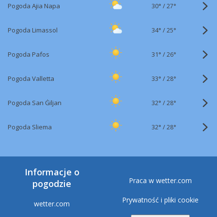
30°
/
Pogoda Ajia Napa
27°
34°
/
Pogoda Limassol
25°
31°
/
Pogoda Pafos
26°
33°
/
Pogoda Valletta
28°
32°
/
Pogoda San Ġiljan
28°
32°
/
Pogoda Sliema
28°
Informacje o
Praca w wetter.com
pogodzie
Prywatność i pliki cookie
wetter.com