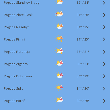
32°
/
Pogoda Slanchev Bryag
24°
31°
/
Pogoda Złote Piaski
26°
31°
/
Pogoda Nesebyr
25°
31°
/
Pogoda Rimini
25°
38°
/
Pogoda Florencja
21°
30°
/
Pogoda Alghero
23°
34°
/
Pogoda Dubrownik
29°
34°
/
Pogoda Split
30°
32°
/
Pogoda Poreč
26°