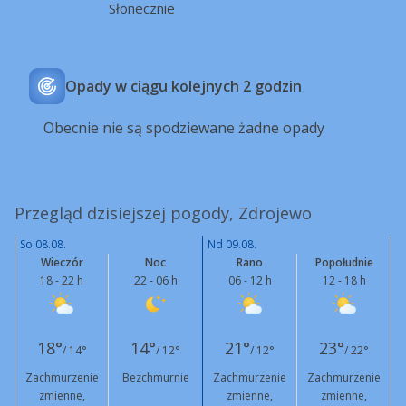
Słonecznie
Opady w ciągu kolejnych 2 godzin
Obecnie nie są spodziewane żadne opady
Przegląd dzisiejszej pogody, Zdrojewo
So 08.08.
Nd 09.08.
Wieczór
Noc
Rano
Popołudnie
18 - 22 h
22 - 06 h
06 - 12 h
12 - 18 h
18°
14°
21°
23°
/ 14°
/ 12°
/ 12°
/ 22°
Zachmurzenie
Bezchmurnie
Zachmurzenie
Zachmurzenie
zmienne,
zmienne,
zmienne,