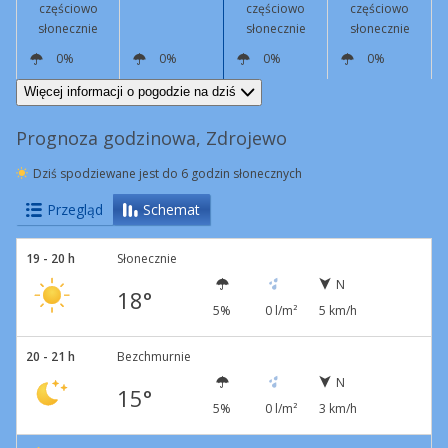
częściowo
częściowo
częściowo
słonecznie
słonecznie
słonecznie
0%
0%
0%
0%
N
5 km/h
S
2 km/h
S
5 km/h
S
10 km/h
Więcej informacji o pogodzie na dziś
Prognoza godzinowa, Zdrojewo
Dziś spodziewane jest do 6 godzin słonecznych
Przegląd
Schemat
19 - 20 h
Słonecznie
N
18°
5%
0 l/m²
5 km/h
20 - 21 h
Bezchmurnie
N
15°
5%
0 l/m²
3 km/h