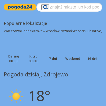
Popularne lokalizacje
Warszawa
Gdańsk
Kraków
Wrocław
Poznań
Szczecin
Lublin
Bydgo
Dzisiaj
Jutro
7 dni
Weekend
16 dni
08.08.
09.08.
Pogoda dzisiaj, Zdrojewo
18°