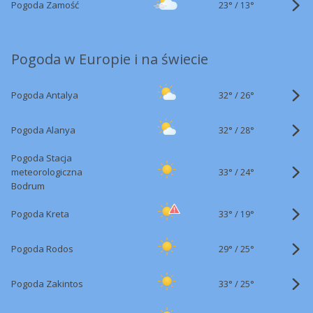
23°
/
Pogoda Zamość
13°
Pogoda w Europie i na świecie
32°
/
Pogoda Antalya
26°
32°
/
Pogoda Alanya
28°
Pogoda Stacja
33°
/
meteorologiczna
24°
Bodrum
33°
/
Pogoda Kreta
19°
29°
/
Pogoda Rodos
25°
33°
/
Pogoda Zakintos
25°