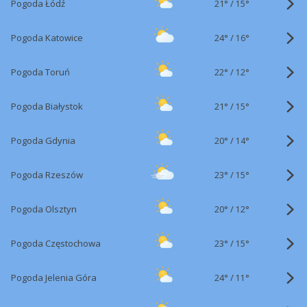
21°
/
Pogoda Łódź
15°
24°
/
Pogoda Katowice
16°
22°
/
Pogoda Toruń
12°
21°
/
Pogoda Białystok
15°
20°
/
Pogoda Gdynia
14°
23°
/
Pogoda Rzeszów
15°
20°
/
Pogoda Olsztyn
12°
23°
/
Pogoda Częstochowa
15°
24°
/
Pogoda Jelenia Góra
11°