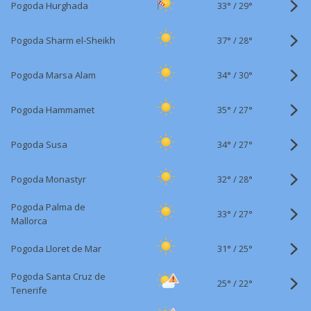
33°
/
Pogoda Hurghada
29°
37°
/
Pogoda Sharm el-Sheikh
28°
34°
/
Pogoda Marsa Alam
30°
35°
/
Pogoda Hammamet
27°
34°
/
Pogoda Susa
27°
32°
/
Pogoda Monastyr
28°
Pogoda Palma de
33°
/
27°
Mallorca
31°
/
Pogoda Lloret de Mar
25°
Pogoda Santa Cruz de
25°
/
22°
Tenerife