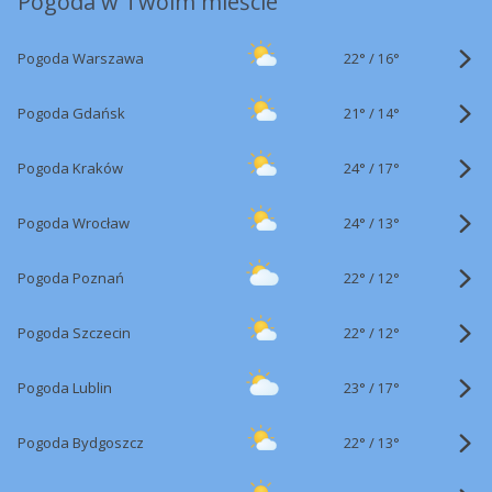
Pogoda w Twoim mieście
22°
/
Pogoda Warszawa
16°
21°
/
Pogoda Gdańsk
14°
24°
/
Pogoda Kraków
17°
24°
/
Pogoda Wrocław
13°
22°
/
Pogoda Poznań
12°
22°
/
Pogoda Szczecin
12°
23°
/
Pogoda Lublin
17°
22°
/
Pogoda Bydgoszcz
13°