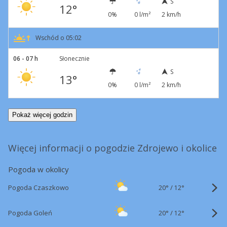
S
12°
0%
0 l/m²
2 km/h
Wschód o 05:02
06 - 07 h
Słonecznie
S
13°
0%
0 l/m²
2 km/h
Pokaż więcej godzin
Więcej informacji o pogodzie Zdrojewo i okolice
Pogoda w okolicy
20°
/
Pogoda Czaszkowo
12°
20°
/
Pogoda Goleń
12°