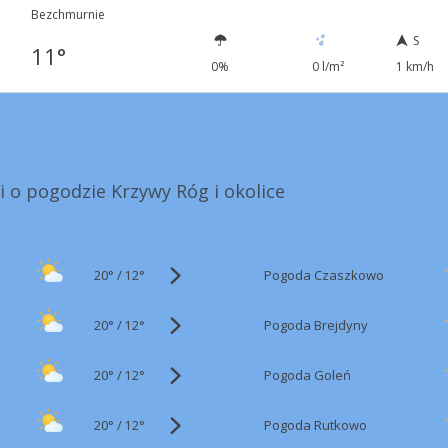
Bezchmurnie
S
11°
0%
0 l/m²
1 km/h
i o pogodzie Krzywy Róg i okolice
20°
/
Pogoda Czaszkowo
12°
20°
/
Pogoda Brejdyny
12°
20°
/
Pogoda Goleń
12°
20°
/
Pogoda Rutkowo
12°