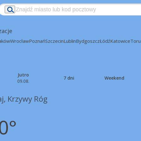
zacje
aków
Wrocław
Poznań
Szczecin
Lublin
Bydgoszcz
Łódź
Katowice
Toru
Jutro
7 dni
Weekend
09.08.
aj, Krzywy Róg
0°