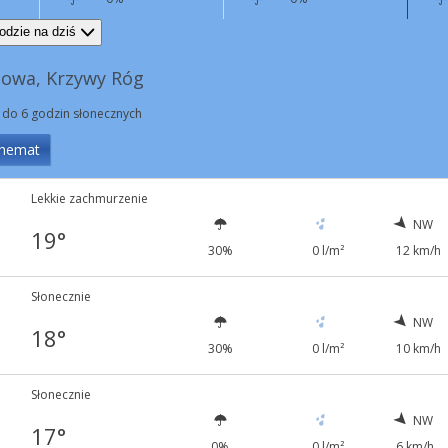
N
6 km/h
SW
2 km/h
odzie na dziś
owa, Krzywy Róg
 do 6 godzin słonecznych
hemat
Lekkie zachmurzenie
NW
19°
30%
0 l/m²
12 km/h
Słonecznie
NW
18°
30%
0 l/m²
10 km/h
Słonecznie
NW
17°
0%
0 l/m²
6 km/h