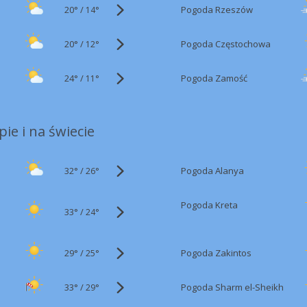
20°
/
Pogoda Rzeszów
14°
20°
/
Pogoda Częstochowa
12°
24°
/
Pogoda Zamość
11°
ie i na świecie
32°
/
Pogoda Alanya
26°
Pogoda Kreta
33°
/
24°
29°
/
Pogoda Zakintos
25°
33°
/
Pogoda Sharm el-Sheikh
29°