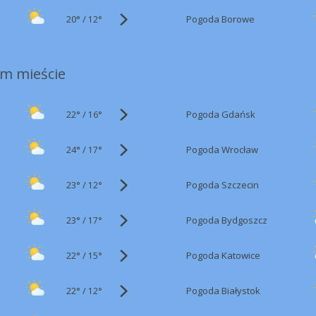
20°
/
Pogoda Borowe
12°
m mieście
22°
/
Pogoda Gdańsk
16°
24°
/
Pogoda Wrocław
17°
23°
/
Pogoda Szczecin
12°
23°
/
Pogoda Bydgoszcz
17°
22°
/
Pogoda Katowice
15°
22°
/
Pogoda Białystok
12°