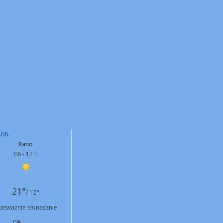
.08.
Rano
06 - 12 h
21°
/ 12°
rzeważnie słonecznie
0%