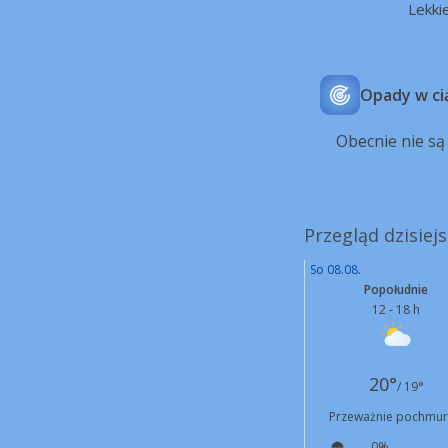
Lekki
Opady w ci
Obecnie nie s
Przegląd dzisiej
So 08.08.
Popołudnie
12 - 18 h
20°
/ 19°
Przeważnie pochmu
0%