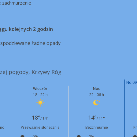
e zachmurzenie
ągu kolejnych 2 godzin
ą spodziewane żadne opady
szej pogody, Krzywy Róg
Nd 09
Wieczór
Noc
18 - 22 h
22 - 06 h
18°
14°
/ 14°
/ 11°
rno
Przeważnie słonecznie
Bezchmurnie
P
0%
0%