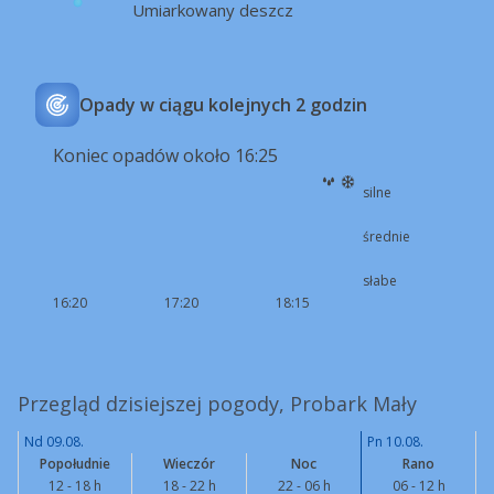
Umiarkowany deszcz
Opady w ciągu kolejnych 2 godzin
Koniec opadów około 16:25
silne
średnie
słabe
16:20
17:20
18:15
Przegląd dzisiejszej pogody, Probark Mały
Nd 09.08.
Pn 10.08.
Popołudnie
Wieczór
Noc
Rano
12 - 18 h
18 - 22 h
22 - 06 h
06 - 12 h