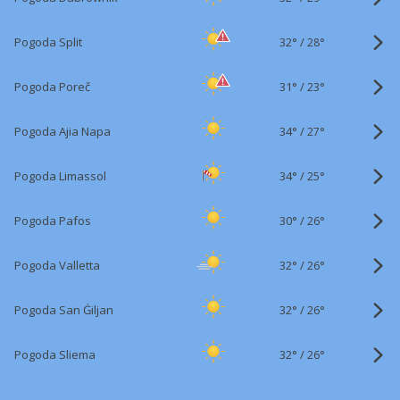
32°
/
Pogoda Split
28°
31°
/
Pogoda Poreč
23°
34°
/
Pogoda Ajia Napa
27°
34°
/
Pogoda Limassol
25°
30°
/
Pogoda Pafos
26°
32°
/
Pogoda Valletta
26°
32°
/
Pogoda San Ġiljan
26°
32°
/
Pogoda Sliema
26°