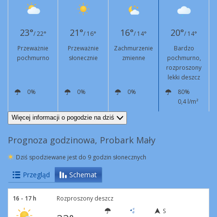
23°
21°
16°
20°
/ 22°
/ 16°
/ 14°
/ 14°
Przeważnie
Przeważnie
Zachmurzenie
Bardzo
pochmurno
słonecznie
zmienne
pochmurno,
rozproszony
lekki deszcz
0%
0%
0%
80%
0,4 l/m²
S
9 km/h
SE
6 km/h
S
7 km/h
S
10 km/h
Więcej informacji o pogodzie na dziś
Prognoza godzinowa, Probark Mały
Dziś spodziewane jest do 9 godzin słonecznych
Przegląd
Schemat
16 - 17 h
Rozproszony deszcz
S