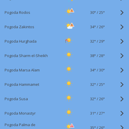
30°
/
Pogoda Rodos
25°
34°
/
Pogoda Zakintos
26°
32°
/
Pogoda Hurghada
29°
38°
/
Pogoda Sharm el-Sheikh
28°
34°
/
Pogoda Marsa Alam
30°
32°
/
Pogoda Hammamet
25°
32°
/
Pogoda Susa
26°
31°
/
Pogoda Monastyr
27°
Pogoda Palma de
35°
/
26°