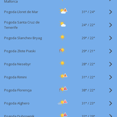
Mallorca
31°
/
Pogoda Lloret de Mar
24°
Pogoda Santa Cruz de
24°
/
22°
Tenerife
29°
/
Pogoda Slanchev Bryag
22°
29°
/
Pogoda Złote Piaski
21°
28°
/
Pogoda Nesebyr
22°
31°
/
Pogoda Rimini
22°
38°
/
Pogoda Florencja
22°
31°
/
Pogoda Alghero
23°
32°
/
Pogoda Dubrownik
29°