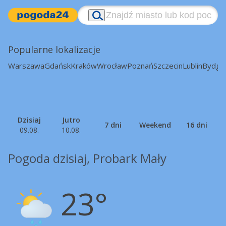
Popularne lokalizacje
Warszawa
Gdańsk
Kraków
Wrocław
Poznań
Szczecin
Lublin
Bydgo
Dzisiaj
Jutro
7 dni
Weekend
16 dni
09.08.
10.08.
Pogoda dzisiaj, Probark Mały
23°