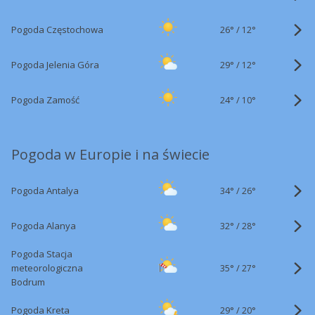
26°
/
Pogoda Częstochowa
12°
29°
/
Pogoda Jelenia Góra
12°
24°
/
Pogoda Zamość
10°
Pogoda w Europie i na świecie
34°
/
Pogoda Antalya
26°
32°
/
Pogoda Alanya
28°
Pogoda Stacja
35°
/
meteorologiczna
27°
Bodrum
29°
/
Pogoda Kreta
20°