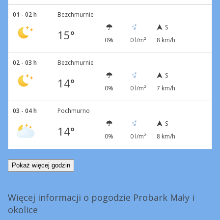
01 - 02 h
Bezchmurnie
S
15°
0%
0 l/m²
8 km/h
02 - 03 h
Bezchmurnie
S
14°
0%
0 l/m²
7 km/h
03 - 04 h
Pochmurno
S
14°
0%
0 l/m²
8 km/h
Pokaż więcej godzin
Więcej informacji o pogodzie Probark Mały i
okolice