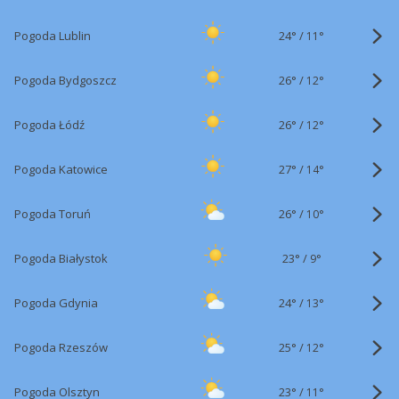
24°
/
Pogoda Lublin
11°
26°
/
Pogoda Bydgoszcz
12°
26°
/
Pogoda Łódź
12°
27°
/
Pogoda Katowice
14°
26°
/
Pogoda Toruń
10°
23°
/
Pogoda Białystok
9°
24°
/
Pogoda Gdynia
13°
25°
/
Pogoda Rzeszów
12°
23°
/
Pogoda Olsztyn
11°