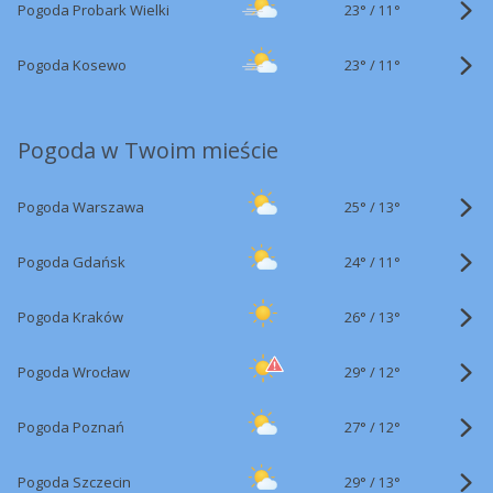
23°
/
Pogoda Probark Wielki
11°
23°
/
Pogoda Kosewo
11°
Pogoda w Twoim mieście
25°
/
Pogoda Warszawa
13°
24°
/
Pogoda Gdańsk
11°
26°
/
Pogoda Kraków
13°
29°
/
Pogoda Wrocław
12°
27°
/
Pogoda Poznań
12°
29°
/
Pogoda Szczecin
13°