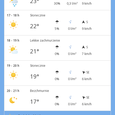
23°
30%
0,3 l/m²
9 km/h
17 - 18 h
Słonecznie
S
22°
5%
0 l/m²
9 km/h
18 - 19 h
Lekkie zachmurzenie
S
21°
0%
0 l/m²
7 km/h
19 - 20 h
Słonecznie
SE
19°
0%
0 l/m²
6 km/h
20 - 21 h
Bezchmurnie
SE
17°
0%
0 l/m²
6 km/h